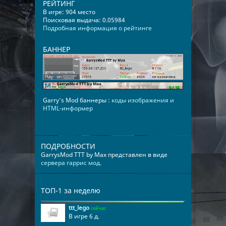
РЕЙТИНГ
В игре: 904 место
Поисковая выдача: 0.05984
Подробная информация о рейтинге
БАННЕР
Garry's Mod баннеры :
коды изображения и
HTML-информер
ПОДРОБНОСТИ
GarrysMod TTT by Max представлен в виде
сервера гаррис мод
.
ТОП-1 за неделю
ttt_lego
сейчас
В игре 6 д.