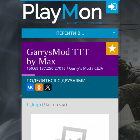
Play
M
on
МОНИТОРИНГ СЕРВЕРОВ
ПЕРЕЙТИ В...
GarrysMod TTT
by Max
159.69.137.250:27015
/
Garry's Mod
/
США
ПОДЕЛИТЬСЯ С ДРУЗЬЯМИ
ttt_lego
(Час назад)