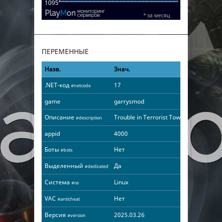
ПЕРЕМЕННЫЕ
Назв.
Знач.
.NET-код
17
#netcode
game
garrysmod
Описание
Trouble in Terrorist Town
#description
appid
4000
Боты
Нет
#bots
Выделенный
Да
#dedicated
Система
Linux
#os
VAC
Нет
#anticheat
Версия
2025.03.26
#version