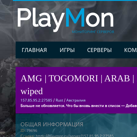
Play
M
on
МОНИТОРИНГ СЕРВЕРОВ
ГЛАВНАЯ
ИГРЫ
СЕРВЕРЫ
КОМ
AMG | TOGOMORI | ARAB | 
wiped
157.85.95.2:27585
/
Rust
/
Австралия
Больше не обновляется. Что бы вновь внести в список — Добав
ОБЩАЯ ИНФОРМАЦИЯ
ID:
79696
Ссылка:
https://playmon.ru/server/157.85.95.2:27585