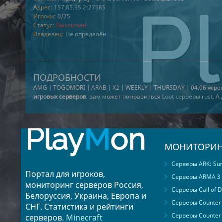
Адрес:
157.85.95.2:27585
Игроки:
0/75
Статус:
Выключен
Владелец:
Не определён
ПОДРОБНОСТИ
AMG | TOGOMORI | ARAB | X2 | WEEKLY | THURSDAY | 04.06 wipe
игровых серверов
, вам может понравиться
Loot серверы rust
. А
Play
M
on
МОНИТОРИН
Серверы ARK: Surv
Портал для игроков,
Серверы ARMA 3
мониторинг серверов Россия,
Серверы Call of D
Белоруссия, Украина, Европа и
Серверы Counter S
СНГ. Статистика и рейтинги
Серверы Counter 
серверов.
Minecraft