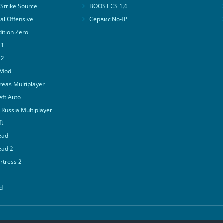
Strike Source
BOOST CS 1.6
al Offensive
Сервис No-IP
ition Zero
 1
 2
 Mod
eas Multiplayer
ft Auto
Russia Multiplayer
ft
ead
ead 2
tress 2
d
© 2016-2026
PlayMon
::
Мы ВКонтакте