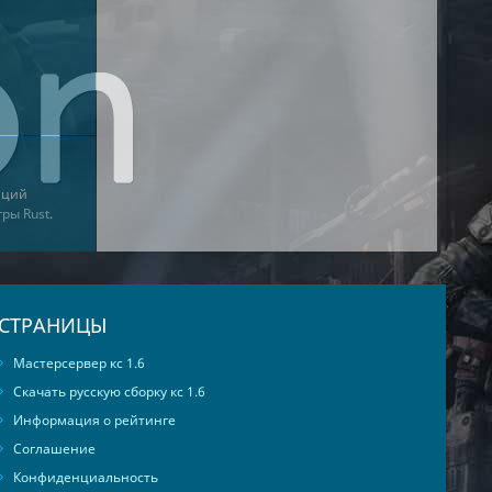
аций
гры Rust
.
СТРАНИЦЫ
Мастерсервер кс 1.6
Скачать русскую сборку кс 1.6
Информация о рейтинге
Соглашение
Конфиденциальность