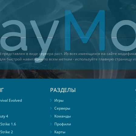
d представлен в виде
сервера раст
. Из всех имеющихся на сайте модифик
 для быстрой навигации по всем меткам - используйте главную страницу
и
Г
РАЗДЕЛЫ
ival Evolved
Игры
Серверы
uty 4
Команды
trike 1.6
Профили
Strike 2
Карты