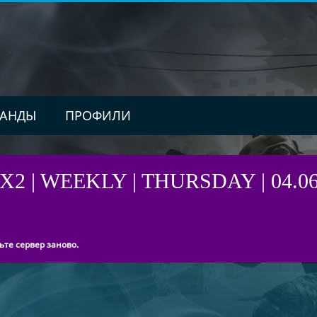
АНДЫ
ПРОФИЛИ
X2 | WEEKLY | THURSDAY | 04.0
ьте сервер заново.