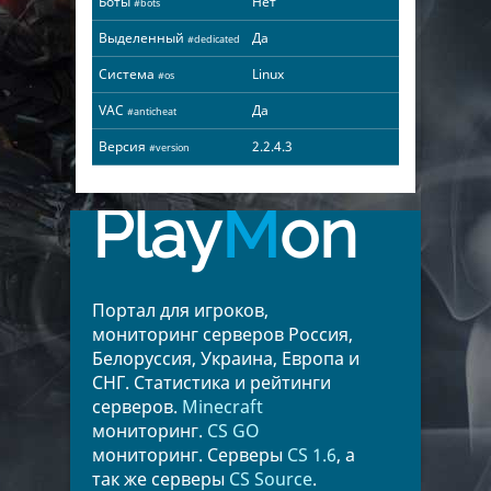
Боты
Нет
#bots
Выделенный
Да
#dedicated
Система
Linux
#os
VAC
Да
#anticheat
Версия
2.2.4.3
#version
Play
M
on
Портал для игроков,
мониторинг серверов Россия,
Белоруссия, Украина, Европа и
СНГ. Статистика и рейтинги
серверов.
Minecraft
мониторинг.
CS GO
мониторинг. Серверы
CS 1.6
, а
так же серверы
CS Source
.