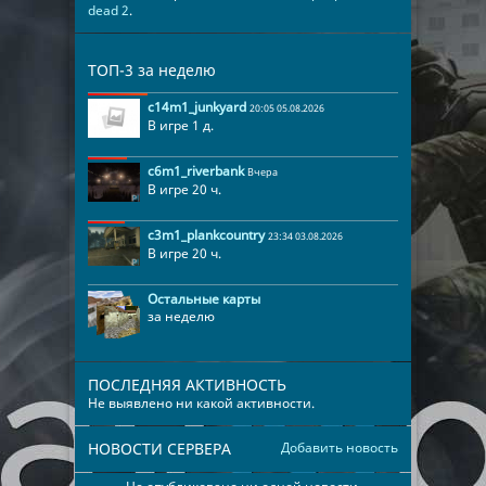
dead 2
.
ТОП-3 за неделю
c14m1_junkyard
20:05 05.08.2026
В игре 1 д.
c6m1_riverbank
Вчера
В игре 20 ч.
c3m1_plankcountry
23:34 03.08.2026
В игре 20 ч.
Остальные карты
за неделю
ПОСЛЕДНЯЯ АКТИВНОСТЬ
Не выявлено ни какой активности.
НОВОСТИ СЕРВЕРА
Добавить новость