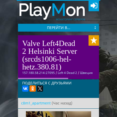
Play
M
on
МОНИТОРИНГ СЕРВЕРОВ
ПЕРЕЙТИ В...
Valve Left4Dead
2 Helsinki Server
(srcds1006-hel-
hetz.380.81)
157.180.58.214:27095
/
Left 4 Dead 2
/
Швеция
ПОДЕЛИТЬСЯ С ДРУЗЬЯМИ
c8m1_apartment
(Час назад)