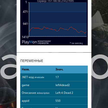
ПЕРЕМЕННЫЕ
Назв.
Знач.
.NET-код
17
#netcode
game
left4dead2
Описание
Left 4 Dead 2
#description
appid
550