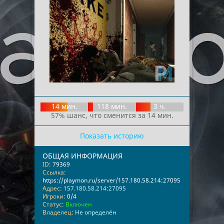
14 мин.
118 мин.
3 ч.
57% шанс, что сменится за 14 мин.
Показать историю
ОБЩАЯ ИНФОРМАЦИЯ
ID:
79369
Ссылка:
https://playmon.ru/server/157.180.58.214:27095
Адрес:
157.180.58.214:27095
Игроки:
0/4
Статус:
Включен
Владелец:
Не определён