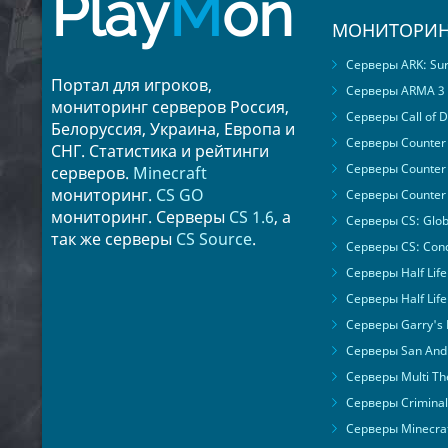
Play
M
on
МОНИТОРИН
Серверы ARK: Surv
Портал для игроков,
Серверы ARMA 3
мониторинг серверов Россия,
Серверы Call of D
Белоруссия, Украина, Европа и
Серверы Counter S
СНГ. Статистика и рейтинги
Серверы Counter 
серверов.
Minecraft
мониторинг.
CS GO
Серверы Counter 
мониторинг. Серверы
CS 1.6
, а
Серверы CS: Glob
так же серверы
CS Source
.
Серверы CS: Cond
Серверы Half Life
Серверы Half Life
Серверы Garry's
Серверы San Andr
Серверы Multi The
Серверы Criminal 
Серверы Minecra