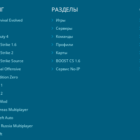
Г
РАЗДЕЛЫ
ival Evolved
Игры
Серверы
uty 4
Команды
trike 1.6
Профили
Strike 2
Карты
Strike Source
BOOST CS 1.6
al Offensive
Сервис No-IP
ition Zero
 1
 2
 Mod
eas Multiplayer
ft Auto
Russia Multiplayer
ft