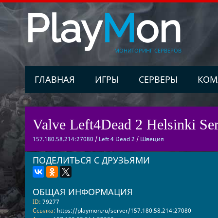
Play
M
on
МОНИТОРИНГ СЕРВЕРОВ
ГЛАВНАЯ
ИГРЫ
СЕРВЕРЫ
КОМ
Valve Left4Dead 2 Helsinki Ser
157.180.58.214:27080
/
Left 4 Dead 2
/
Швеция
ПОДЕЛИТЬСЯ С ДРУЗЬЯМИ
ОБЩАЯ ИНФОРМАЦИЯ
ID:
79277
Ссылка:
https://playmon.ru/server/157.180.58.214:27080