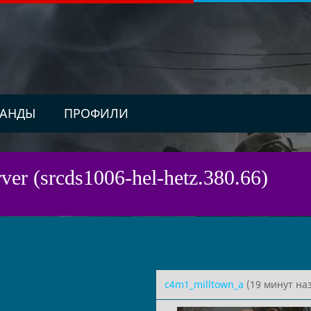
АНДЫ
ПРОФИЛИ
ver (srcds1006-hel-hetz.380.66)
c4m1_milltown_a
(19 минут наз