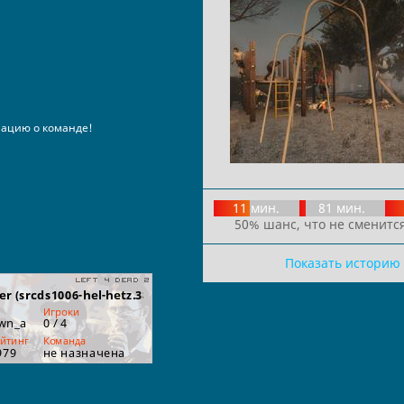
ацию о команде!
11 мин.
81 мин.
50% шанс, что не сменится
Показать историю