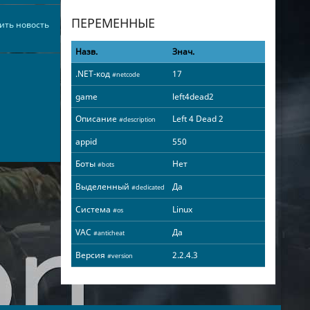
ПЕРЕМЕННЫЕ
ить новость
Назв.
Знач.
.NET-код
17
#netcode
game
left4dead2
Описание
Left 4 Dead 2
#description
appid
550
Боты
Нет
#bots
Выделенный
Да
#dedicated
Система
Linux
#os
VAC
Да
#anticheat
Версия
2.2.4.3
#version