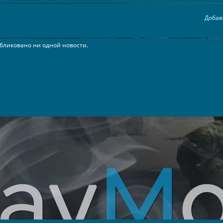
Добав
бликовано ни одной новости.