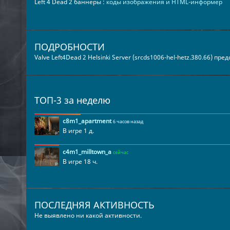
Left 4 Dead 2 баннеры :
коды изображения и HTML-информер
ПОДРОБНОСТИ
Valve Left4Dead 2 Helsinki Server (srcds1006-hel-hetz.380.66) пр
ТОП-3 за неделю
c8m1_apartment
6 часов назад
В игре 1 д.
c4m1_milltown_a
сейчас
В игре 18 ч.
ПОСЛЕДНЯЯ АКТИВНОСТЬ
Не выявлено ни какой активности.