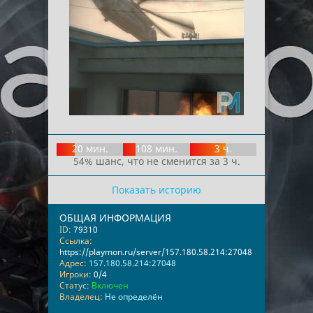
20 мин.
108 мин.
3 ч.
54% шанс, что не сменится за 3 ч.
Показать историю
ОБЩАЯ ИНФОРМАЦИЯ
ID:
79310
Ссылка:
https://playmon.ru/server/157.180.58.214:27048
Адрес:
157.180.58.214:27048
Игроки:
0/4
Статус:
Включен
Владелец:
Не определён