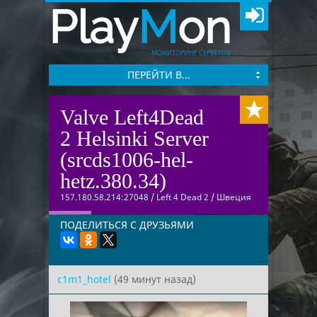
Play
M
on
МОНИТОРИНГ СЕРВЕРОВ
ПЕРЕЙТИ В...
Valve Left4Dead
2 Helsinki Server
(srcds1006-hel-
hetz.380.34)
157.180.58.214:27048
/
Left 4 Dead 2
/
Швеция
ПОДЕЛИТЬСЯ С ДРУЗЬЯМИ
c1m1_hotel
(49 минут назад)