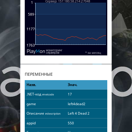
ПЕРЕМЕННЫЕ
Назв.
Знач.
.NET-код
17
#netcode
game
left4dead2
Описание
Left 4 Dead 2
#description
appid
550