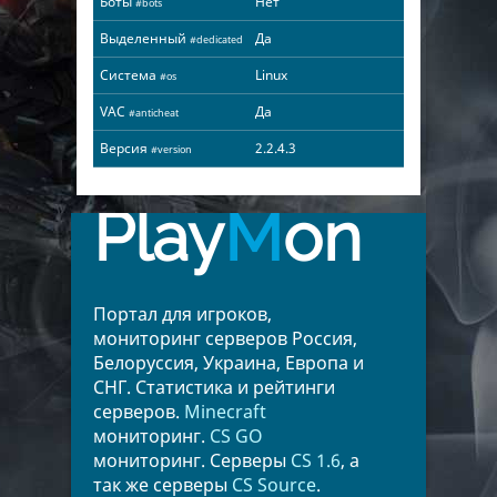
Боты
Нет
#bots
Выделенный
Да
#dedicated
Система
Linux
#os
VAC
Да
#anticheat
Версия
2.2.4.3
#version
Play
M
on
Портал для игроков,
мониторинг серверов Россия,
Белоруссия, Украина, Европа и
СНГ. Статистика и рейтинги
серверов.
Minecraft
мониторинг.
CS GO
мониторинг. Серверы
CS 1.6
, а
так же серверы
CS Source
.