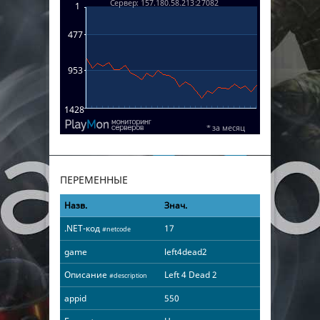
ПЕРЕМЕННЫЕ
Назв.
Знач.
.NET-код
17
#netcode
game
left4dead2
Описание
Left 4 Dead 2
#description
appid
550