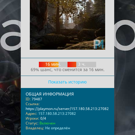
16 мин.
3 ч.
69% шанс, что сменится за 16 мин.
Показать историю
ОБЩАЯ ИНФОРМАЦИЯ
ID:
79487
Ссылка:
https://playmon.ru/server/157.180.58.213:27082
Адрес:
157.180.58.213:27082
Игроки:
0/4
Статус:
Включен
Владелец:
Не определён