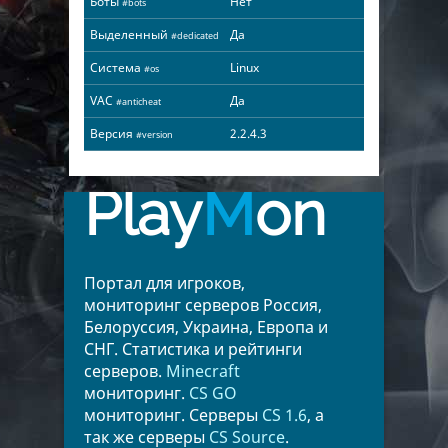
Боты
Нет
#bots
Выделенный
Да
#dedicated
Система
Linux
#os
VAC
Да
#anticheat
Версия
2.2.4.3
#version
Play
M
on
Портал для игроков,
мониторинг серверов Россия,
Белоруссия, Украина, Европа и
СНГ. Статистика и рейтинги
серверов.
Minecraft
мониторинг.
CS GO
мониторинг. Серверы
CS 1.6
, а
так же серверы
CS Source
.