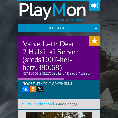
Play
M
on
МОНИТОРИНГ СЕРВЕРОВ
ПЕРЕЙТИ В...
Valve Left4Dead
2 Helsinki Server
(srcds1007-hel-
hetz.380.68)
157.180.58.213:27082
/
Left 4 Dead 2
/
Швеция
ПОДЕЛИТЬСЯ С ДРУЗЬЯМИ
c13m1_alpinecreek
(Час назад)