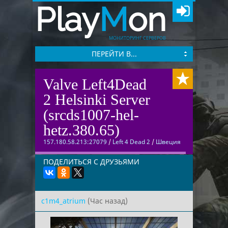
Play
M
on
МОНИТОРИНГ СЕРВЕРОВ
ПЕРЕЙТИ В...
Valve Left4Dead
2 Helsinki Server
(srcds1007-hel-
hetz.380.65)
157.180.58.213:27079
/
Left 4 Dead 2
/
Швеция
ПОДЕЛИТЬСЯ С ДРУЗЬЯМИ
c1m4_atrium
(Час назад)