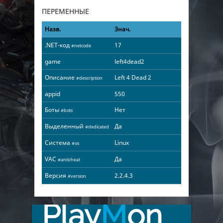
ПЕРЕМЕННЫЕ
Назв.
Знач.
.NET-код
17
#netcode
game
left4dead2
Описание
Left 4 Dead 2
#description
appid
550
Боты
Нет
#bots
Выделенный
Да
#dedicated
Система
Linux
#os
VAC
Да
#anticheat
Версия
2.2.4.3
#version
Play
M
on