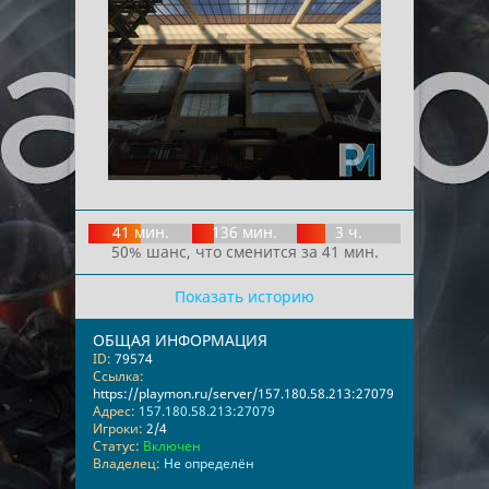
41 мин.
136 мин.
3 ч.
50% шанс, что сменится за 41 мин.
Показать историю
ОБЩАЯ ИНФОРМАЦИЯ
ID:
79574
Ссылка:
https://playmon.ru/server/157.180.58.213:27079
Адрес:
157.180.58.213:27079
Игроки:
2/4
Статус:
Включен
Владелец:
Не определён