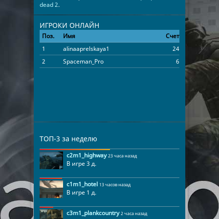
dead 2
.
ИГРОКИ ОНЛАЙН
Поз.
Имя
Счет
Время
1
alinaaprelskaya1
24
00:42:45
2
Spaceman_Pro
6
00:13:55
ТОП-3 за неделю
c2m1_highway
23 часа назад
В игре 3 д.
c1m1_hotel
13 часов назад
В игре 1 д.
c3m1_plankcountry
2 часа назад