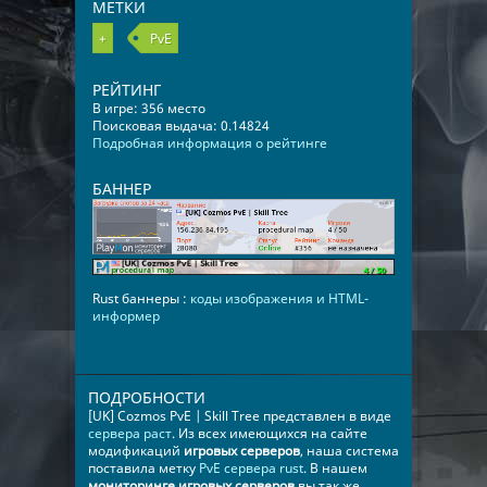
МЕТКИ
+
PvE
РЕЙТИНГ
В игре: 356 место
Поисковая выдача: 0.14824
Подробная информация о рейтинге
БАННЕР
Rust баннеры :
коды изображения и HTML-
информер
ПОДРОБНОСТИ
[UK] Cozmos PvE | Skill Tree представлен в виде
сервера раст
. Из всех имеющихся на сайте
модификаций
игровых серверов
, наша система
поставила метку
PvE сервера rust
. В нашем
мониторинге игровых серверов
вы так же