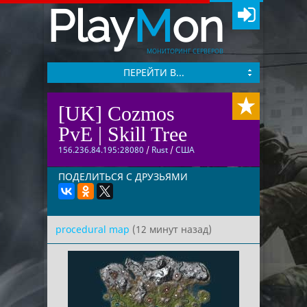
Play
M
on
МОНИТОРИНГ СЕРВЕРОВ
ПЕРЕЙТИ В...
[UK] Cozmos
PvE | Skill Tree
156.236.84.195:28080
/
Rust
/
США
ПОДЕЛИТЬСЯ С ДРУЗЬЯМИ
procedural map
(12 минут назад)