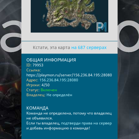
Кстати, эта карта
на 687 серверах
ОБЩАЯ ИНФОРМАЦИЯ
ID:
79953
Ссылка:
https://playmon.ru/server/156.236.84.195:28080
Адрес:
156.236.84.195:28080
Игроки:
4/50
Статус:
Включен
Владелец:
Не определён
КОМАНДА
Команда не определена, потому что владелец
не объявился.
Если ты владелец,
подтверди права на сервер
и добавь информацию о команде!