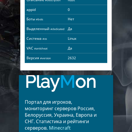
#description
appid
0
Боты
Нет
#bots
Выделенный
Да
#dedicated
Система
Linux
#os
VAC
Да
#anticheat
Версия
2632
#version
Play
M
on
Портал для игроков,
мониторинг серверов Россия,
Белоруссия, Украина, Европа и
СНГ. Статистика и рейтинги
серверов.
Minecraft