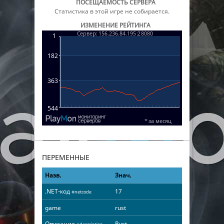
ПОСЕЩАЕМОСТЬ СЕРВЕРА
Статистика в этой игре не собирается.
ИЗМЕНЕНИЕ РЕЙТИНГА
ПЕРЕМЕННЫЕ
Назв.
Знач.
.NET-код
17
#netcode
game
rust
Описание
Rust