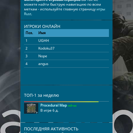
можете найти быструю навигацию по всем
меткам - используйте главную страницу
игры
Rust
.
ИГРОКИ ОНЛАЙН
Поз.
Имя
Время
1
UGHH
07:59:09
2
Kodoku37
07:08:22
3
Nope
05:28:20
4
angus
01:52:41
ТОП-1 за неделю
Procedural Map
сейчас
В игре 6 д.
ПОСЛЕДНЯЯ АКТИВНОСТЬ