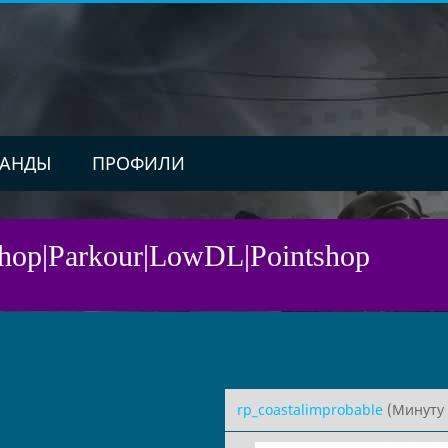
АНДЫ
ПРОФИЛИ
 Bhop|Parkour|LowDL|Pointshop
rp_coastalimprobable
(Минуту 