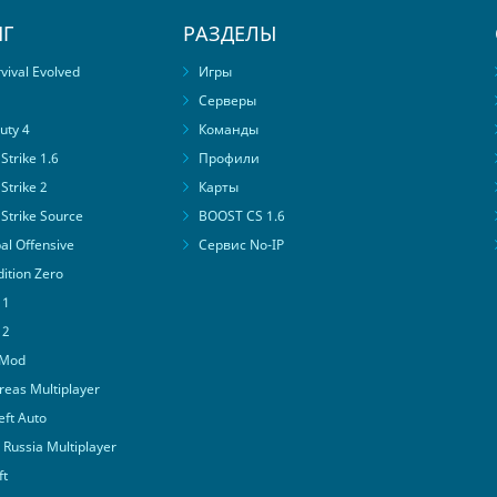
Г
РАЗДЕЛЫ
ival Evolved
Игры
Серверы
uty 4
Команды
trike 1.6
Профили
Strike 2
Карты
Strike Source
BOOST CS 1.6
al Offensive
Сервис No-IP
ition Zero
 1
 2
 Mod
eas Multiplayer
ft Auto
Russia Multiplayer
ft