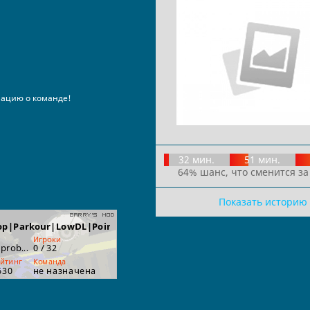
ацию о команде!
32 мин.
51 мин.
64% шанс, что сменится за
Показать историю