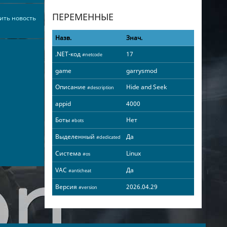
ПЕРЕМЕННЫЕ
ить новость
Назв.
Знач.
.NET-код
17
#netcode
game
garrysmod
Описание
Hide and Seek
#description
appid
4000
Боты
Нет
#bots
Выделенный
Да
#dedicated
Система
Linux
#os
VAC
Да
#anticheat
Версия
2026.04.29
#version