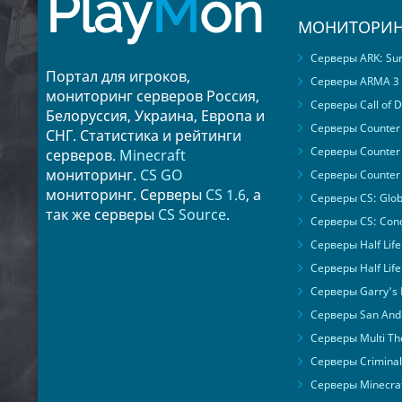
Play
M
on
МОНИТОРИН
Серверы ARK: Surv
Портал для игроков,
Серверы ARMA 3
мониторинг серверов Россия,
Серверы Call of D
Белоруссия, Украина, Европа и
Серверы Counter S
СНГ. Статистика и рейтинги
Серверы Counter 
серверов.
Minecraft
мониторинг.
CS GO
Серверы Counter 
мониторинг. Серверы
CS 1.6
, а
Серверы CS: Glob
так же серверы
CS Source
.
Серверы CS: Cond
Серверы Half Life
Серверы Half Life
Серверы Garry's
Серверы San Andr
Серверы Multi The
Серверы Criminal 
Серверы Minecra