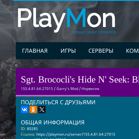
Play
M
on
МОНИТОРИНГ СЕРВЕРОВ
ГЛАВНАЯ
ИГРЫ
СЕРВЕРЫ
КОМ
Sgt. Brococli's Hide N' Seek:
155.4.81.64:27015
/
Garry's Mod
/
Норвегия
ПОДЕЛИТЬСЯ С ДРУЗЬЯМИ
ОБЩАЯ ИНФОРМАЦИЯ
ID:
80285
Ссылка:
https://playmon.ru/server/155.4.81.64:27015