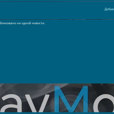
Добав
бликовано ни одной новости.