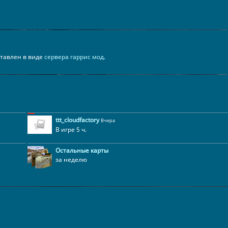
дставлен в виде
сервера гаррис мод
.
ttt_cloudfactory
Вчера
В игре 5 ч.
Остальные карты
за неделю