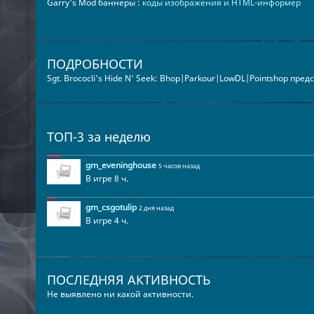
Garry's Mod баннеры :
коды изображения и HTML-информер
ПОДРОБНОСТИ
Sgt. Brococli's Hide N' Seek: Bhop|Parkour|LowDL|Pointshop пре
ТОП-3 за неделю
gm_eveninghouse
5 часов назад
В игре 8 ч.
gm_csgotulip
2 дня назад
В игре 4 ч.
ПОСЛЕДНЯЯ АКТИВНОСТЬ
Не выявлено ни какой активности.