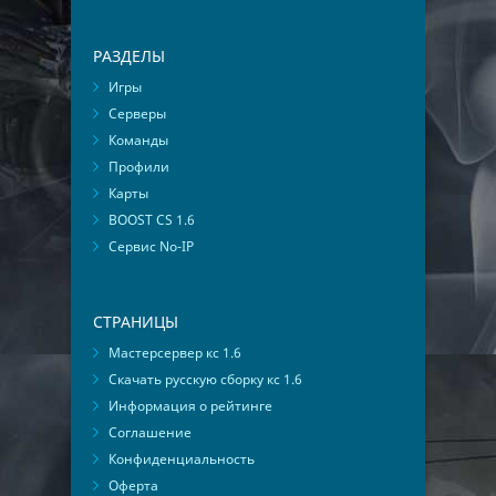
РАЗДЕЛЫ
Игры
Серверы
Команды
Профили
Карты
BOOST CS 1.6
Сервис No-IP
СТРАНИЦЫ
Мастерсервер кс 1.6
Скачать русскую сборку кс 1.6
Информация о рейтинге
Соглашение
Конфиденциальность
Оферта