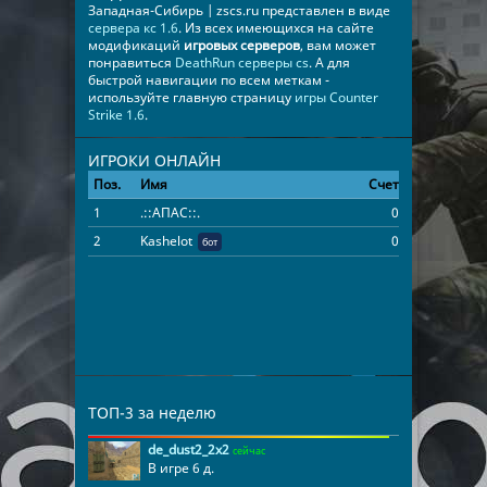
Западная-Сибирь | zscs.ru представлен в виде
сервера кс 1.6
. Из всех имеющихся на сайте
модификаций
игровых серверов
, вам может
понравиться
DeathRun серверы cs
. А для
быстрой навигации по всем меткам -
используйте главную страницу
игры Counter
Strike 1.6
.
ИГРОКИ ОНЛАЙН
Поз.
Имя
Счет
Время
1
.::АПАС::.
0
04:40:48
2
Kashelot
0
19:42:10
бот
ТОП-3 за неделю
de_dust2_2x2
сейчас
В игре 6 д.