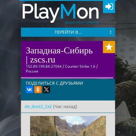
Play
M
on
МОНИТОРИНГ СЕРВЕРОВ
ПЕРЕЙТИ В...
Западная-Сибирь
| zscs.ru
152.89.199.84:27044
/
Counter Strike 1.6
/
Россия
ПОДЕЛИТЬСЯ С ДРУЗЬЯМИ
de_dust2_2x2
(Час назад)