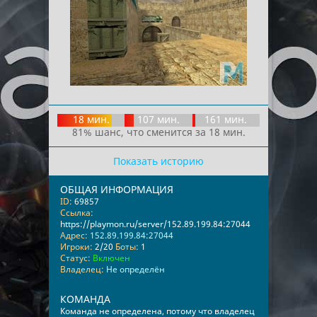
18 мин.
107 мин.
161 мин.
81% шанс, что сменится за 18 мин.
Показать историю
ОБЩАЯ ИНФОРМАЦИЯ
ID:
69857
Ссылка:
https://playmon.ru/server/152.89.199.84:27044
Адрес:
152.89.199.84:27044
Игроки:
2/20
Боты:
1
Статус:
Включен
Владелец:
Не определён
КОМАНДА
Команда не определена, потому что владелец