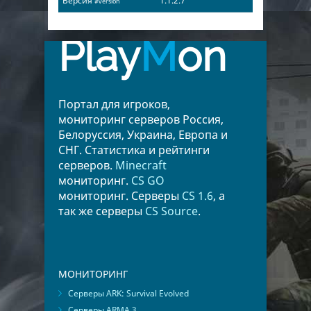
Версия
1.1.2.7
#version
Play
M
on
Портал для игроков,
мониторинг серверов Россия,
Белоруссия, Украина, Европа и
СНГ. Статистика и рейтинги
серверов.
Minecraft
мониторинг.
CS GO
мониторинг. Серверы
CS 1.6
, а
так же серверы
CS Source
.
МОНИТОРИНГ
Серверы ARK: Survival Evolved
Серверы ARMA 3