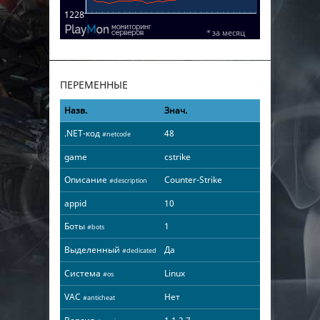
ПЕРЕМЕННЫЕ
Назв.
Знач.
.NET-код
48
#netcode
game
cstrike
Описание
Counter-Strike
#description
appid
10
Боты
1
#bots
Выделенный
Да
#dedicated
Система
Linux
#os
VAC
Нет
#anticheat