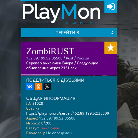
Play
M
on
МОНИТОРИНГ СЕРВЕРОВ
ПЕРЕЙТИ В...
ZombiRUST
152.89.199.52:35500
/
Rust
/
Россия
Серевер выключен Вчера / Следующее
обновление через 2151 сек.
ПОДЕЛИТЬСЯ С ДРУЗЬЯМИ
ОБЩАЯ ИНФОРМАЦИЯ
ID:
81028
Ссылка:
https://playmon.ru/server/152.89.199.52:35500
Адрес:
152.89.199.52:35500
Игроки:
0/200
Статус:
Выключен
Владелец:
Не определён