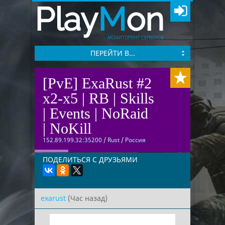
Play
M
on
МОНИТОРИНГ СЕРВЕРОВ
ПЕРЕЙТИ В...
[PvE] ExaRust #2
x2-x5 | RB | Skills
| Events | NoRaid
| NoKill
152.89.199.32:35200
/
Rust
/
Россия
ПОДЕЛИТЬСЯ С ДРУЗЬЯМИ
exarust
(Час назад)