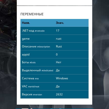
ПЕРЕМЕННЫЕ
Назв.
Знач.
.NET-код
17
#netcode
game
rust
Описание
Rust
#description
appid
0
Боты
Нет
#bots
Выделенный
Да
#dedicated
Система
Windows
#os
VAC
Да
#anticheat
Версия
2632
#version