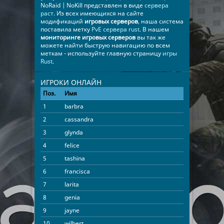
NoRaid | NoKill представлен в виде
сервера
раст
. Из всех имеющихся на сайте
модификаций
игровых серверов
, наша система
поставила метку
PvE сервера rust
. В нашем
мониторинге игровых серверов
вы так же
можете найти быструю навигацию по всем
меткам - используйте главную страницу
игры
Rust
.
ИГРОКИ ОНЛАЙН
Поз.
Имя
Время
1
barbra
14:07:46
2
cassandra
04:58:22
3
glynda
04:57:59
4
felice
04:57:04
5
tashina
03:58:58
6
francisca
03:37:23
7
larita
03:32:37
8
genia
03:02:56
9
jayne
02:29:47
10
wilbert
01:59:21