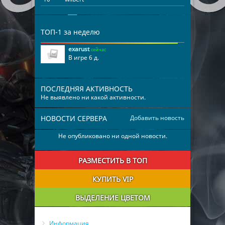
11
palmer
01:45:37
12
andrea
01:43:01
ТОП-1 за неделю
13
harlan
01:32:55
exarust
сейчас
14
penney
01:23:00
В игре 6 д.
15
cody
01:17:38
16
brett
01:12:27
ПОСЛЕДНЯЯ АКТИВНОСТЬ
17
sharilyn
01:00:28
Не выявлено ни какой активности.
18
nikole
00:32:50
19
lisha
00:24:32
НОВОСТИ СЕРВЕРА
Добавить новость
20
miles
00:20:57
Не опубликовано ни одной новости.
21
wesley
00:03:49
РАЗМЕСТИТЬ В ТОП
КУПИТЬ VIP
ВЫДЕЛЕНИЕ ЦВЕТОМ
Информация