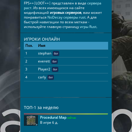
FPS++|LOOT++| представлен в виде
сервера
раст
. Из всех имеющихся на сайте
модификаций
игровых серверов
, вам может
понравиться
NoDecay серверы rust
. А для
быстрой навигации по всем меткам -
используйте главную страницу
игры Rust
.
ИГРОКИ ОНЛАЙН
Поз.
Имя
Время
1
stephan
87:31:44
бот
2
everett
87:30:59
бот
3
Player2
61:05:20
бот
4
carly
26:32:01
бот
ТОП-1 за неделю
Procedural Map
сейчас
В игре 6 д.