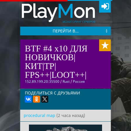
Play
M
on
МОНИТОРИНГ СЕРВЕРОВ
ПЕРЕЙТИ В...
BTF #4 x10 ДЛЯ
НОВИЧКОВ|
КИТ|TP|
FPS++|LOOT++|
152.89.199.20:35500
/
Rust
/
Россия
ПОДЕЛИТЬСЯ С ДРУЗЬЯМИ
procedural map
(2 часа назад)