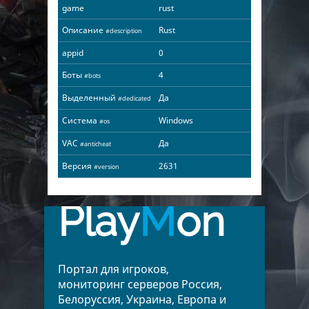
game
rust
Описание
Rust
#description
appid
0
Боты
4
#bots
Выделенный
Да
#dedicated
Система
Windows
#os
VAC
Да
#anticheat
Версия
2631
#version
Play
M
on
Портал для игроков,
мониторинг серверов Россия,
Белоруссия, Украина, Европа и