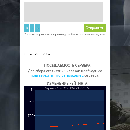
b
i
u
Отправить
* Спам и реклама приведут к блокировке аккаунта.
СТАТИСТИКА
ПОСЕЩАЕМОСТЬ СЕРВЕРА
Для сбора статистики игроков необходимо
подтвердить, что Вы владелец
сервера.
ИЗМЕНЕНИЕ РЕЙТИНГА