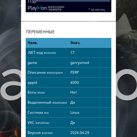
ПЕРЕМЕННЫЕ
Назв.
Знач.
.NET-код
17
#netcode
game
garrysmod
Описание
PERP
#description
appid
4000
Боты
Нет
#bots
Выделенный
Да
#dedicated
Система
Linux
#os
VAC
Да
#anticheat
Версия
2026.04.29
#version