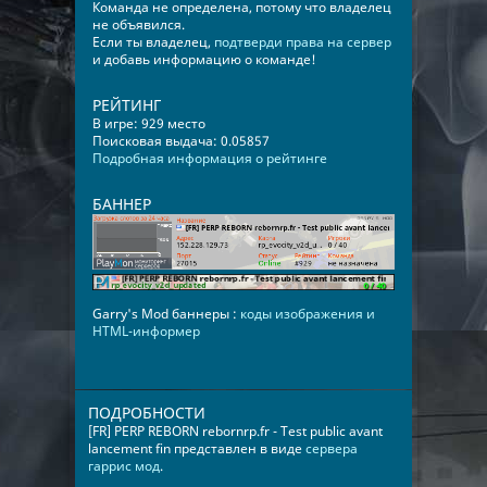
Команда не определена, потому что владелец
не объявился.
Если ты владелец,
подтверди права на сервер
и добавь информацию о команде!
РЕЙТИНГ
В игре: 929 место
Поисковая выдача: 0.05857
Подробная информация о рейтинге
БАННЕР
Garry's Mod баннеры :
коды изображения и
HTML-информер
ПОДРОБНОСТИ
[FR] PERP REBORN rebornrp.fr - Test public avant
lancement fin представлен в виде
сервера
гаррис мод
.