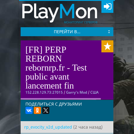
Play
M
on
МОНИТОРИНГ СЕРВЕРОВ
ПЕРЕЙТИ В...
[FR] PERP
REBORN
rebornrp.fr - Test
public avant
lancement fin
152.228.129.73:27015
/
Garry's Mod
/
США
ПОДЕЛИТЬСЯ С ДРУЗЬЯМИ
rp_evocity_v2d_updated
(2 часа назад)