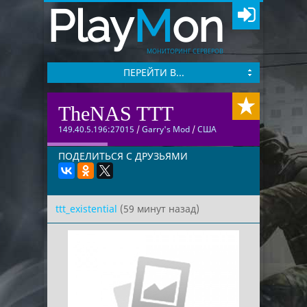
Play
M
on
МОНИТОРИНГ СЕРВЕРОВ
ПЕРЕЙТИ В...
TheNAS TTT
149.40.5.196:27015
/
Garry's Mod
/
США
ПОДЕЛИТЬСЯ С ДРУЗЬЯМИ
ttt_existential
(59 минут назад)