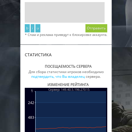
b
i
u
Отправить
* Спам и реклама приведут к блокировке аккаунта.
СТАТИСТИКА
ПОСЕЩАЕМОСТЬ СЕРВЕРА
Для сбора статистики игроков необходимо
подтвердить, что Вы владелец
сервера.
ИЗМЕНЕНИЕ РЕЙТИНГА