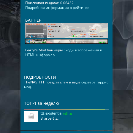
Поисковая выдача: 0.06452
Подробная информация о рейтинге
БАННЕР
Garry's Mod баннеры :
коды изображения и
HTML-информер
ПОДРОБНОСТИ
TheNAS TTT представлен в виде
сервера гаррис
мод
.
ТОП-1 за неделю
ttt_existential
сейчас
В игре 6 д.