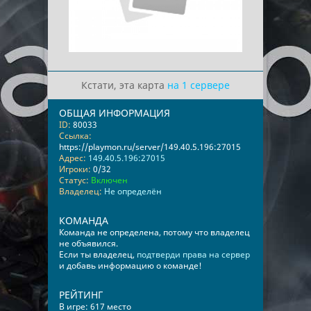
Кстати, эта карта
на 1 сервере
ОБЩАЯ ИНФОРМАЦИЯ
ID:
80033
Ссылка:
https://playmon.ru/server/149.40.5.196:27015
Адрес:
149.40.5.196:27015
Игроки:
0/32
Статус:
Включен
Владелец:
Не определён
КОМАНДА
Команда не определена, потому что владелец
не объявился.
Если ты владелец,
подтверди права на сервер
и добавь информацию о команде!
РЕЙТИНГ
В игре: 617 место