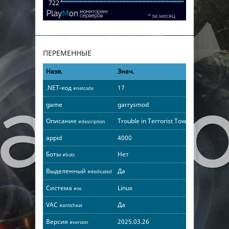
ПЕРЕМЕННЫЕ
Назв.
Знач.
.NET-код
17
#netcode
game
garrysmod
Описание
Trouble in Terrorist Town
#description
appid
4000
Боты
Нет
#bots
Выделенный
Да
#dedicated
Система
Linux
#os
VAC
Да
#anticheat
Версия
2025.03.26
#version