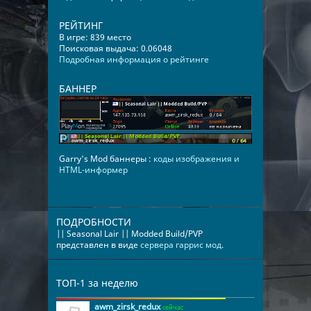
РЕЙТИНГ
В игре: 839 место
Поисковая выдача: 0.06048
Подробная информация о рейтинге
БАННЕР
Garry's Mod баннеры :
коды изображения и
HTML-информер
ПОДРОБНОСТИ
|| Seasonal Lair || Modded Build/PVP
представлен в виде
сервера гаррис мод
.
ТОП-1 за неделю
awm_zirsk_redux
сейчас