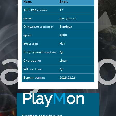
Назв.
Знач.
.NET-код
17
#netcode
game
garrysmod
Описание
Sandbox
#description
appid
4000
Боты
Нет
#bots
Выделенный
Да
#dedicated
Система
Linux
#os
VAC
Да
#anticheat
Версия
2025.03.26
#version
Play
M
on