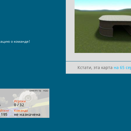
ацию о команде!
Кстати, эта карта
на 65 с