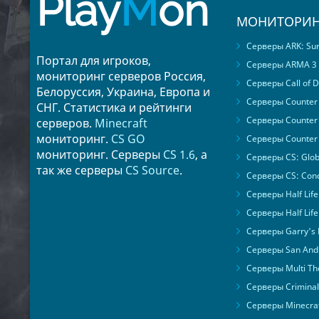
Play
M
on
МОНИТОРИН
Серверы ARK: Surv
Портал для игроков,
Серверы ARMA 3
мониторинг серверов Россия,
Серверы Call of D
Белоруссия, Украина, Европа и
Серверы Counter S
СНГ. Статистика и рейтинги
Серверы Counter 
серверов.
Minecraft
мониторинг.
CS GO
Серверы Counter 
мониторинг. Серверы
CS 1.6
, а
Серверы CS: Glob
так же серверы
CS Source
.
Серверы CS: Cond
Серверы Half Life
Серверы Half Life
Серверы Garry's
Серверы San Andr
Серверы Multi The
Серверы Criminal 
Серверы Minecra