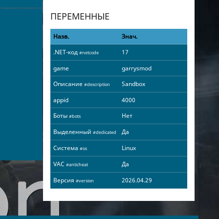
ПЕРЕМЕННЫЕ
Назв.
Знач.
.NET-код
17
#netcode
game
garrysmod
Описание
Sandbox
#description
appid
4000
Боты
Нет
#bots
Выделенный
Да
#dedicated
Система
Linux
#os
VAC
Да
#anticheat
Версия
2026.04.29
#version