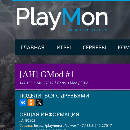
Play
M
on
МОНИТОРИНГ СЕРВЕРОВ
ГЛАВНАЯ
ИГРЫ
СЕРВЕРЫ
КОМ
[AH] GMod #1
147.135.5.240:27017
/
Garry's Mod
/
США
ПОДЕЛИТЬСЯ С ДРУЗЬЯМИ
ОБЩАЯ ИНФОРМАЦИЯ
ID:
80502
Ссылка:
https://playmon.ru/server/147.135.5.240:27017