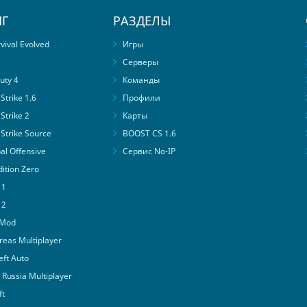
Г
РАЗДЕЛЫ
ival Evolved
Игры
Серверы
uty 4
Команды
trike 1.6
Профили
Strike 2
Карты
Strike Source
BOOST CS 1.6
al Offensive
Сервис No-IP
ition Zero
 1
 2
 Mod
eas Multiplayer
ft Auto
Russia Multiplayer
ft