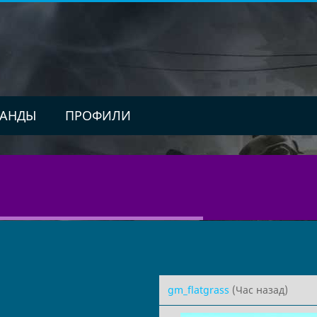
АНДЫ
ПРОФИЛИ
gm_flatgrass
(Час назад)