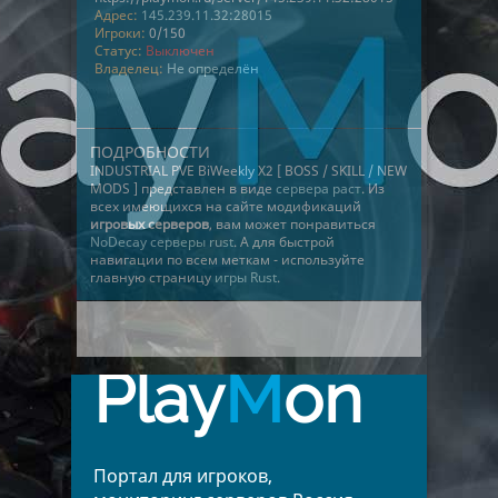
Адрес:
145.239.11.32:28015
Игроки:
0/150
Статус:
Выключен
Владелец:
Не определён
ПОДРОБНОСТИ
INDUSTRIAL PVE BiWeekly X2 [ BOSS / SKILL / NEW
MODS ] представлен в виде
сервера раст
. Из
всех имеющихся на сайте модификаций
игровых серверов
, вам может понравиться
NoDecay серверы rust
. А для быстрой
навигации по всем меткам - используйте
главную страницу
игры Rust
.
Play
M
on
Портал для игроков,