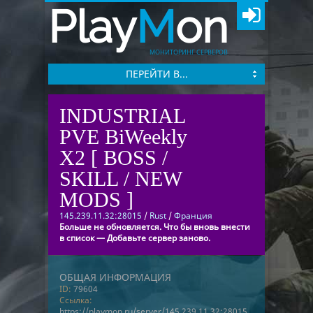
Play
M
on
МОНИТОРИНГ СЕРВЕРОВ
ПЕРЕЙТИ В...
INDUSTRIAL
PVE BiWeekly
X2 [ BOSS /
SKILL / NEW
MODS ]
145.239.11.32:28015
/
Rust
/
Франция
Больше не обновляется. Что бы вновь внести
в список — Добавьте сервер заново.
ОБЩАЯ ИНФОРМАЦИЯ
ID:
79604
Ссылка:
https://playmon.ru/server/145.239.11.32:28015