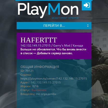
Play
M
on
МОНИТОРИНГ СЕРВЕРОВ
ПЕРЕЙТИ В...
HAFERTTT
142.132.149.15:27015
/
Garry's Mod
/
Канада
Больше не обновляется. Что бы вновь внести
в список — Добавьте сервер заново.
ОБЩАЯ ИНФОРМАЦИЯ
ID:
79121
Ссылка:
https://playmon.ru/server/142.132.149.15:27015
Адрес:
142.132.149.15:27015
Игроки:
0/16
Статус:
Выключен
Владелец:
Не определён