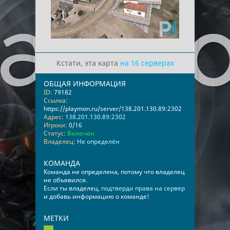
Кстати, эта карта
на 16 серверах
ОБЩАЯ ИНФОРМАЦИЯ
ID:
79182
Ссылка:
https://playmon.ru/server/138.201.130.89:2302
Адрес:
138.201.130.89:2302
Игроки:
0/16
Статус:
Включен
Владелец:
Не определён
КОМАНДА
Команда не определена, потому что владелец
не объявился.
Если ты владелец,
подтверди права на сервер
и добавь информацию о команде!
МЕТКИ