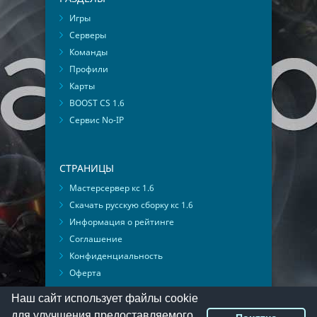
Игры
Серверы
Команды
Профили
Карты
BOOST CS 1.6
Сервис No-IP
СТРАНИЦЫ
Мастерсервер кс 1.6
Скачать русскую сборку кс 1.6
Информация о рейтинге
Соглашение
Конфиденциальность
Оферта
Мониторинг ВКонтакте
Наш сайт использует файлы cookie
для улучшения предоставляемого