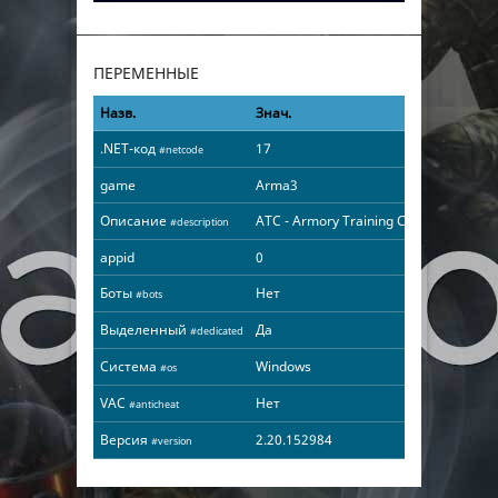
ПЕРЕМЕННЫЕ
Назв.
Знач.
.NET-код
17
#netcode
game
Arma3
Описание
ATC - Armory Training Center
#description
appid
0
Боты
Нет
#bots
Выделенный
Да
#dedicated
Система
Windows
#os
VAC
Нет
#anticheat
Версия
2.20.152984
#version