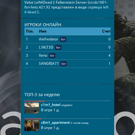
Valve Left4Dead 2 Falkenstein Server (srcds1001-
fsn-hetz.421.92 представлен в виде
сервера left
4 dead 2
.
ИГРОКИ ОНЛАЙН
Поз.
Имя
Счет
Время
1
thefredator
0
00:05:18
бот
2
L!M¡T3D
0
00:05:18
бот
3
Xeno
4
00:05:18
бот
4
SANGRIA77
1
00:05:18
бот
ТОП-3 за неделю
c1m1_hotel
недавно
В игре 1 д.
c8m1_apartment
5 часов назад
В игре 1 д.