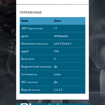
ПЕРЕМЕННЫЕ
Назв.
Знач.
.NET-код
17
#netcode
game
left4dead2
Описание
Left 4 Dead 2
#description
appid
550
Боты
4
#bots
Выделенный
Да
#dedicated
Система
Linux
#os
VAC
Да
#anticheat
Версия
2.2.4.3
#version