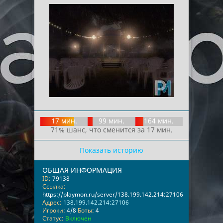
17 мин.
99 мин.
164 мин.
71% шанс, что сменится за 17 мин.
Показать историю
ОБЩАЯ ИНФОРМАЦИЯ
ID:
79138
Ссылка:
https://playmon.ru/server/138.199.142.214:27106
Адрес:
138.199.142.214:27106
Игроки:
4/8
Боты:
4
Статус:
Включен