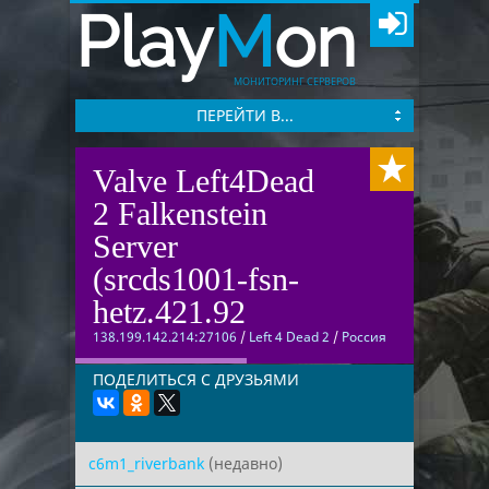
Play
M
on
МОНИТОРИНГ СЕРВЕРОВ
ПЕРЕЙТИ В...
Valve Left4Dead
2 Falkenstein
Server
(srcds1001-fsn-
hetz.421.92
138.199.142.214:27106
/
Left 4 Dead 2
/
Россия
ПОДЕЛИТЬСЯ С ДРУЗЬЯМИ
c6m1_riverbank
(недавно)