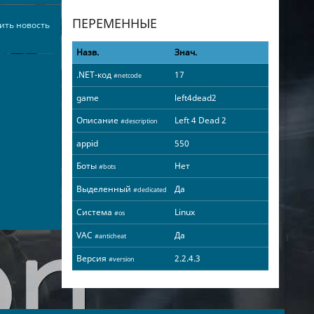
ПЕРЕМЕННЫЕ
ить новость
Назв.
Знач.
.NET-код
17
#netcode
game
left4dead2
Описание
Left 4 Dead 2
#description
appid
550
Боты
Нет
#bots
Выделенный
Да
#dedicated
Система
Linux
#os
VAC
Да
#anticheat
Версия
2.2.4.3
#version