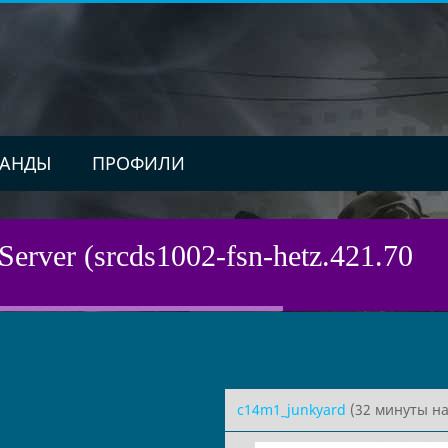
АНДЫ
ПРОФИЛИ
Server (srcds1002-fsn-hetz.421.70
c14m1_junkyard
(32 минуты на