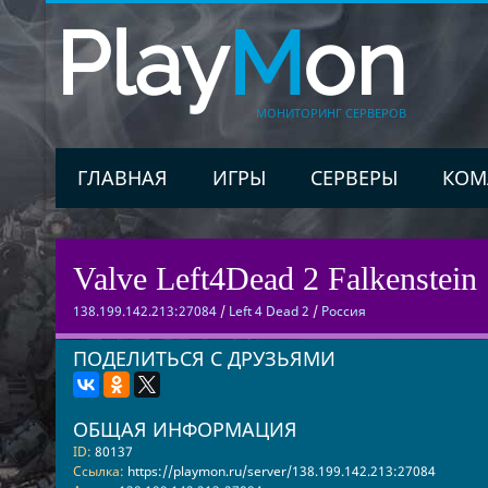
Play
M
on
МОНИТОРИНГ СЕРВЕРОВ
ГЛАВНАЯ
ИГРЫ
СЕРВЕРЫ
КОМ
Valve Left4Dead 2 Falkenstein 
138.199.142.213:27084
/
Left 4 Dead 2
/
Россия
ПОДЕЛИТЬСЯ С ДРУЗЬЯМИ
ОБЩАЯ ИНФОРМАЦИЯ
ID:
80137
Ссылка:
https://playmon.ru/server/138.199.142.213:27084