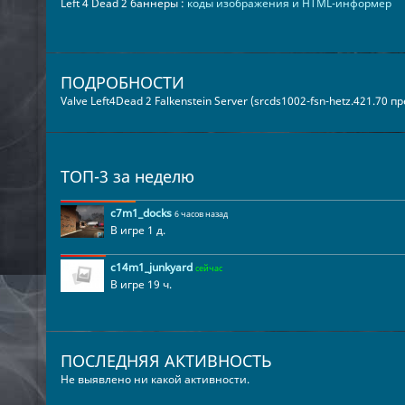
Left 4 Dead 2 баннеры :
коды изображения и HTML-информер
ПОДРОБНОСТИ
Valve Left4Dead 2 Falkenstein Server (srcds1002-fsn-hetz.421.70 
ТОП-3 за неделю
c7m1_docks
6 часов назад
В игре 1 д.
c14m1_junkyard
сейчас
В игре 19 ч.
ПОСЛЕДНЯЯ АКТИВНОСТЬ
Не выявлено ни какой активности.