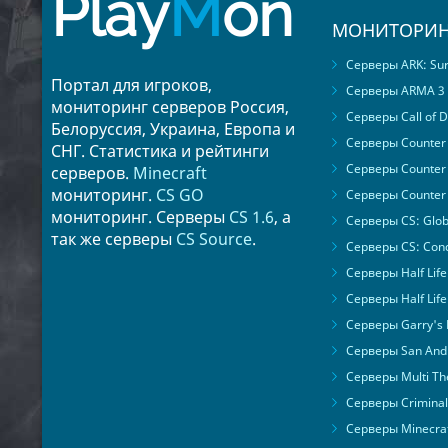
Play
M
on
МОНИТОРИН
Серверы ARK: Surv
Портал для игроков,
Серверы ARMA 3
мониторинг серверов Россия,
Серверы Call of D
Белоруссия, Украина, Европа и
Серверы Counter S
СНГ. Статистика и рейтинги
Серверы Counter 
серверов.
Minecraft
мониторинг.
CS GO
Серверы Counter 
мониторинг. Серверы
CS 1.6
, а
Серверы CS: Glob
так же серверы
CS Source
.
Серверы CS: Cond
Серверы Half Life
Серверы Half Life
Серверы Garry's
Серверы San Andr
Серверы Multi The
Серверы Criminal 
Серверы Minecra