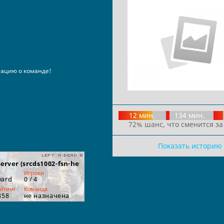
ацию о команде!
12 мин.
134 мин.
72% шанс, что сменится за
Показать историю