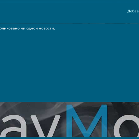
Добав
бликовано ни одной новости.