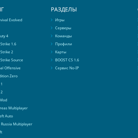
Г
РАЗДЕЛЫ
ival Evolved
Игры
Серверы
uty 4
Команды
trike 1.6
Профили
Strike 2
Карты
Strike Source
BOOST CS 1.6
al Offensive
Сервис No-IP
ition Zero
 1
 2
 Mod
eas Multiplayer
ft Auto
Russia Multiplayer
ft