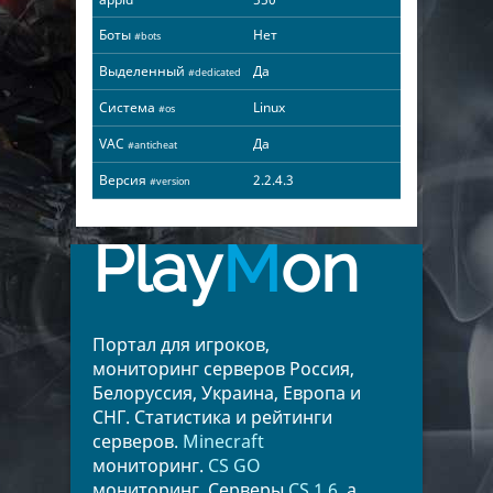
Боты
Нет
#bots
Выделенный
Да
#dedicated
Система
Linux
#os
VAC
Да
#anticheat
Версия
2.2.4.3
#version
Play
M
on
Портал для игроков,
мониторинг серверов Россия,
Белоруссия, Украина, Европа и
СНГ. Статистика и рейтинги
серверов.
Minecraft
мониторинг.
CS GO
мониторинг. Серверы
CS 1.6
, а