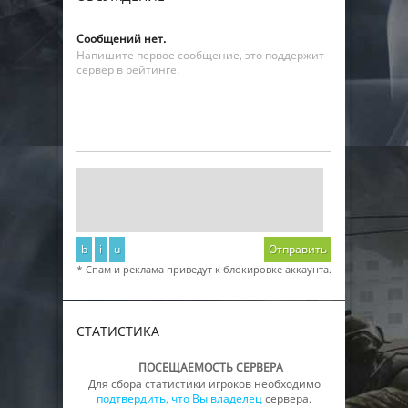
Сообщений нет.
Напишите первое сообщение, это поддержит
сервер в рейтинге.
b
i
u
Отправить
* Спам и реклама приведут к блокировке аккаунта.
СТАТИСТИКА
ПОСЕЩАЕМОСТЬ СЕРВЕРА
Для сбора статистики игроков необходимо
подтвердить, что Вы владелец
сервера.