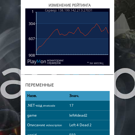
ИЗМЕНЕНИЕ РЕЙТИНГА
ПЕРЕМЕННЫЕ
Назв.
Знач.
.NET-код
17
#netcode
game
left4dead2
Описание
Left 4 Dead 2
#description
appid
550