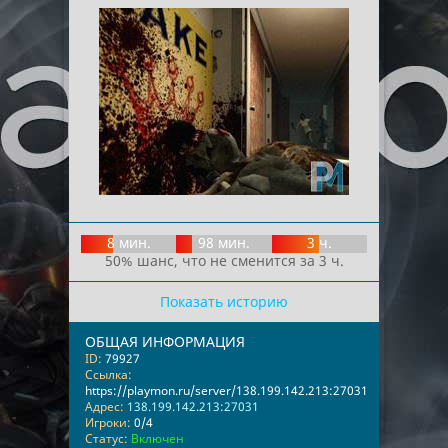
8 мин.
98 мин.
3 ч.
50% шанс, что не сменится за 3 ч.
Показать историю
ОБЩАЯ ИНФОРМАЦИЯ
ID:
79927
Ссылка:
https://playmon.ru/server/138.199.142.213:27031
Адрес:
138.199.142.213:27031
Игроки:
0/4
Статус:
Включен