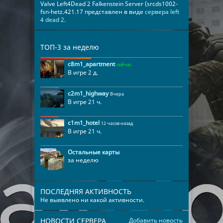
Valve Left4Dead 2 Falkenstein Server (srcds1002-
fsn-hetz.421.17 представлен в виде
сервера left
4 dead 2
.
ТОП-3 за неделю
c8m1_apartment
сейчас
В игре 2 д.
c2m1_highway
Вчера
В игре 21 ч.
c1m1_hotel
12 часов назад
В игре 21 ч.
Остальные карты
за неделю
ПОСЛЕДНЯЯ АКТИВНОСТЬ
Не выявлено ни какой активности.
НОВОСТИ СЕРВЕРА
Добавить новость