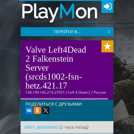
Play
M
on
МОНИТОРИНГ СЕРВЕРОВ
ПЕРЕЙТИ В...
Valve Left4Dead
2 Falkenstein
Server
(srcds1002-fsn-
hetz.421.17
138.199.142.213:27031
/
Left 4 Dead 2
/
Россия
ПОДЕЛИТЬСЯ С ДРУЗЬЯМИ
c8m1_apartment
(2 часа назад)