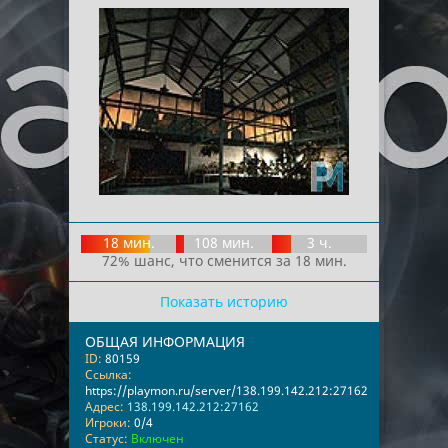
18 мин.
108 мин.
3 ч.
72% шанс, что сменится за 18 мин.
Показать историю
ОБЩАЯ ИНФОРМАЦИЯ
ID:
80159
Ссылка:
https://playmon.ru/server/138.199.142.212:27162
Адрес:
138.199.142.212:27162
Игроки:
0/4
Статус:
Включен