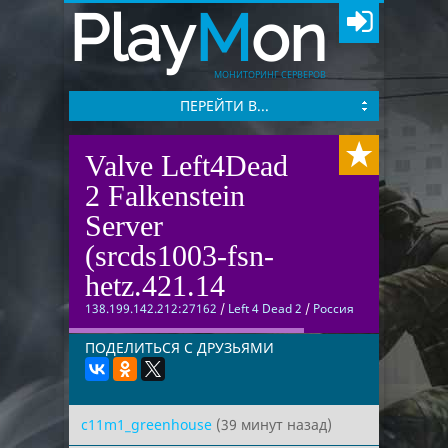
Play
M
on
МОНИТОРИНГ СЕРВЕРОВ
ПЕРЕЙТИ В...
Valve Left4Dead
2 Falkenstein
Server
(srcds1003-fsn-
hetz.421.14
138.199.142.212:27162
/
Left 4 Dead 2
/
Россия
ПОДЕЛИТЬСЯ С ДРУЗЬЯМИ
c11m1_greenhouse
(39 минут назад)