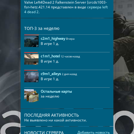
Valve Left4Dead 2 Falkenstein Server (srcds1003-
fsn-hetz.421.14 представлен в виде
сервера left
4 dead 2
.
ТОП-3 за неделю
c2m1_highway
Вчера
В игре 1 д.
c1m1_hotel
12 часов назад
В игре 1 д.
c9m1_alleys
2 дня назад
В игре 1 д.
Остальные карты
за неделю
ПОСЛЕДНЯЯ АКТИВНОСТЬ
Не выявлено ни какой активности.
НОВОСТИ СЕРВЕРА
Добавить новость