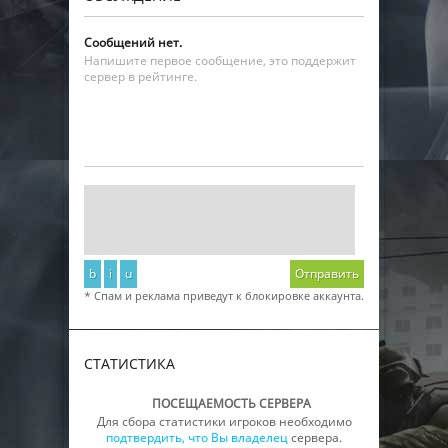
Сообщений нет.
Напишите первое сообщение, это поддержит
сервер в рейтинге.
b
i
u
Отправить
* Спам и реклама приведут к блокировке аккаунта.
СТАТИСТИКА
ПОСЕЩАЕМОСТЬ СЕРВЕРА
Для сбора статистики игроков необходимо
подтвердить, что Вы владелец
сервера.