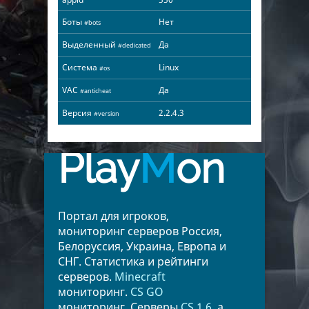
Боты
Нет
#bots
Выделенный
Да
#dedicated
Система
Linux
#os
VAC
Да
#anticheat
Версия
2.2.4.3
#version
Play
M
on
Портал для игроков,
мониторинг серверов Россия,
Белоруссия, Украина, Европа и
СНГ. Статистика и рейтинги
серверов.
Minecraft
мониторинг.
CS GO
мониторинг. Серверы
CS 1.6
, а