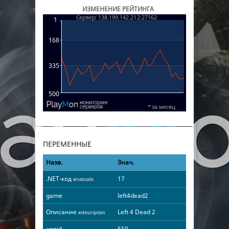
ИЗМЕНЕНИЕ РЕЙТИНГА
ПЕРЕМЕННЫЕ
Назв.
Знач.
.NET-код
17
#netcode
game
left4dead2
Описание
Left 4 Dead 2
#description
appid
550