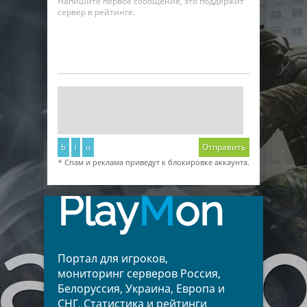
Напишите первое сообщение, это поддержит
сервер в рейтинге.
b
i
u
Отправить
* Спам и реклама приведут к блокировке аккаунта.
Play
M
on
Портал для игроков,
мониторинг серверов Россия,
Белоруссия, Украина, Европа и
СНГ. Статистика и рейтинги