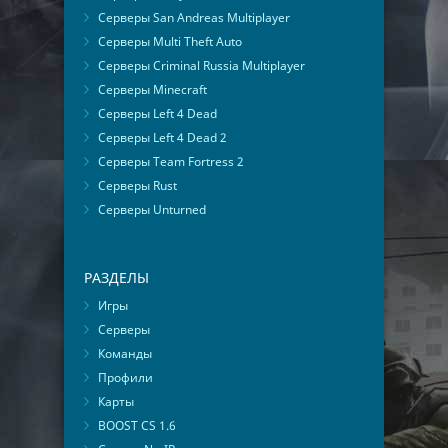
Серверы San Andreas Multiplayer
Серверы Multi Theft Auto
Серверы Criminal Russia Multiplayer
Серверы Minecraft
Серверы Left 4 Dead
Серверы Left 4 Dead 2
Серверы Team Fortress 2
Серверы Rust
Серверы Unturned
РАЗДЕЛЫ
Игры
Серверы
Команды
Профили
Карты
BOOST CS 1.6