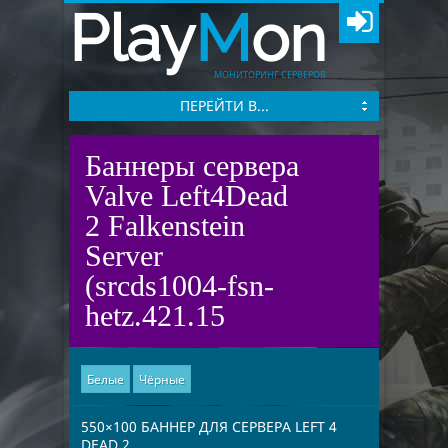
Play
M
on
МОНИТОРИНГ СЕРВЕРОВ
ПЕРЕЙТИ В...
Баннеры сервера
Valve Left4Dead
2 Falkenstein
Server
(srcds1004-fsn-
hetz.421.15
Белые
Чёрные
550×100 БАННЕР ДЛЯ СЕРВЕРА LEFT 4
DEAD 2