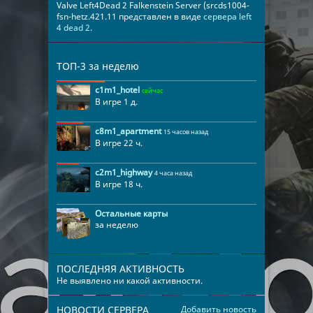
Valve Left4Dead 2 Falkenstein Server (srcds1004-
fsn-hetz.421.11 представлен в виде
сервера left
4 dead 2
.
ТОП-3 за неделю
c1m1_hotel
сейчас
В игре 1 д.
c8m1_apartment
15 часов назад
В игре 22 ч.
c2m1_highway
4 часа назад
В игре 18 ч.
Остальные карты
за неделю
ПОСЛЕДНЯЯ АКТИВНОСТЬ
Не выявлено ни какой активности.
НОВОСТИ СЕРВЕРА
Добавить новость