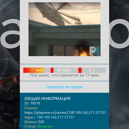
17 мин.
83 мин.
3 ч.
75% шанс, что сменится за 17 мин.
Показать историю
ОБЩАЯ ИНФОРМАЦИЯ
ID:
79776
Ссылка:
https://playmon.ru/server/138.199.142.211:27131
Адрес:
138.199.142.211:27131
Игроки:
0/4
Статус:
Включен