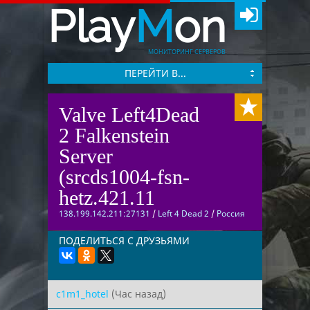
Play
M
on
МОНИТОРИНГ СЕРВЕРОВ
ПЕРЕЙТИ В...
Valve Left4Dead
2 Falkenstein
Server
(srcds1004-fsn-
hetz.421.11
138.199.142.211:27131
/
Left 4 Dead 2
/
Россия
ПОДЕЛИТЬСЯ С ДРУЗЬЯМИ
c1m1_hotel
(Час назад)