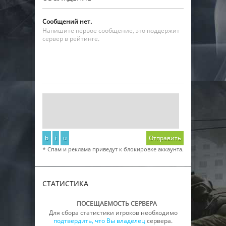
Сообщений нет.
Напишите первое сообщение, это поддержит
сервер в рейтинге.
b
i
u
Отправить
* Спам и реклама приведут к блокировке аккаунта.
СТАТИСТИКА
ПОСЕЩАЕМОСТЬ СЕРВЕРА
Для сбора статистики игроков необходимо
подтвердить, что Вы владелец
сервера.