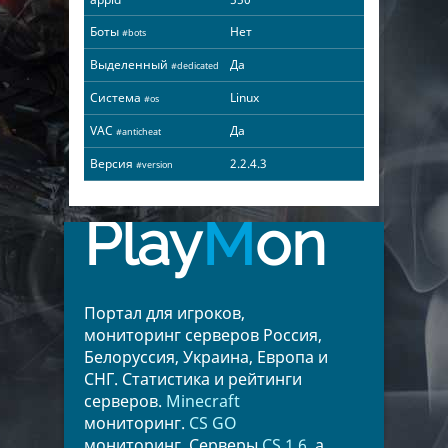
Боты
Нет
#bots
Выделенный
Да
#dedicated
Система
Linux
#os
VAC
Да
#anticheat
Версия
2.2.4.3
#version
Play
M
on
Портал для игроков,
мониторинг серверов Россия,
Белоруссия, Украина, Европа и
СНГ. Статистика и рейтинги
серверов.
Minecraft
мониторинг.
CS GO
мониторинг. Серверы
CS 1.6
, а