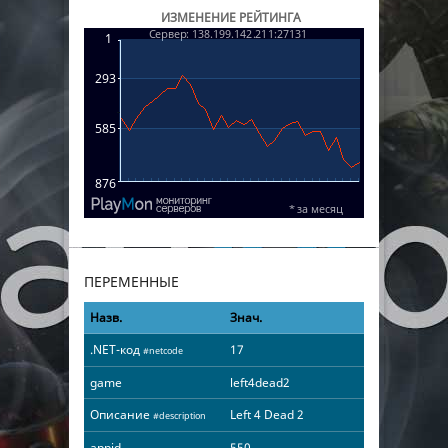
ИЗМЕНЕНИЕ РЕЙТИНГА
ПЕРЕМЕННЫЕ
Назв.
Знач.
.NET-код
17
#netcode
game
left4dead2
Описание
Left 4 Dead 2
#description
appid
550