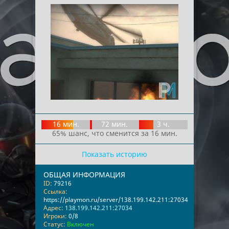
16 мин.
72 мин.
3 ч.
65% шанс, что сменится за 16 мин.
Показать историю
ОБЩАЯ ИНФОРМАЦИЯ
ID:
79216
Ссылка:
https://playmon.ru/server/138.199.142.211:27034
Адрес:
138.199.142.211:27034
Игроки:
0/8
Статус:
Включен