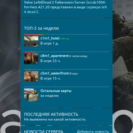
Valve Left4Dead 2 Falkenstein Server (srcds1004-
fsn-hetz.421.20 представлен в виде
сервера left
4 dead 2
.
ТОП-3 за неделю
c1m1_hotel
сейчас
В игре 1 д.
c8m1_apartment
6 часов назад
В игре 23 ч.
c5m1_waterfront
Вчера
В игре 15 ч.
Остальные карты
за неделю
ПОСЛЕДНЯЯ АКТИВНОСТЬ
Не выявлено ни какой активности.
НОВОСТИ СЕРВЕРА
Добавить новость