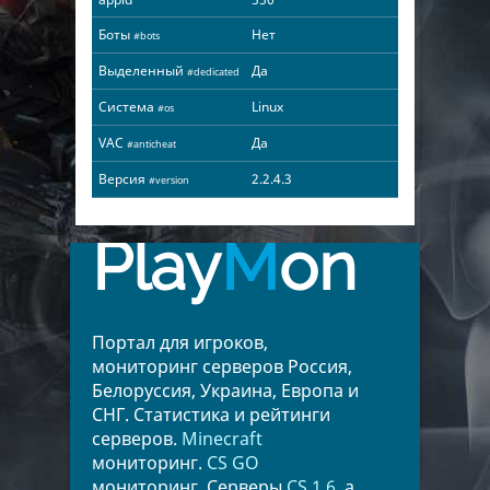
Боты
Нет
#bots
Выделенный
Да
#dedicated
Система
Linux
#os
VAC
Да
#anticheat
Версия
2.2.4.3
#version
Play
M
on
Портал для игроков,
мониторинг серверов Россия,
Белоруссия, Украина, Европа и
СНГ. Статистика и рейтинги
серверов.
Minecraft
мониторинг.
CS GO
мониторинг. Серверы
CS 1.6
, а