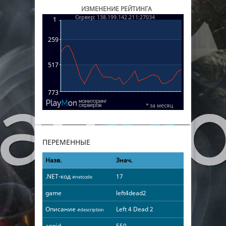
ИЗМЕНЕНИЕ РЕЙТИНГА
ПЕРЕМЕННЫЕ
Назв.
Знач.
.NET-код
17
#netcode
game
left4dead2
Описание
Left 4 Dead 2
#description
appid
550