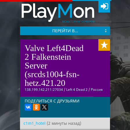
Play
M
on
МОНИТОРИНГ СЕРВЕРОВ
ПЕРЕЙТИ В...
Valve Left4Dead
2 Falkenstein
Server
(srcds1004-fsn-
hetz.421.20
138.199.142.211:27034
/
Left 4 Dead 2
/
Россия
ПОДЕЛИТЬСЯ С ДРУЗЬЯМИ
c1m1_hotel
(2 минуты назад)