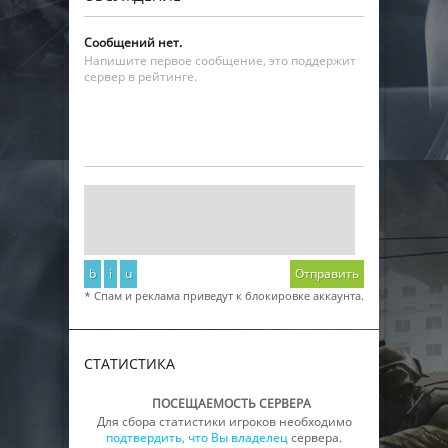
Сообщений нет.
Напишите первое сообщение, это поддержит
сервер в рейтинге.
b
i
u
Отправить
* Спам и реклама приведут к блокировке аккаунта.
СТАТИСТИКА
ПОСЕЩАЕМОСТЬ СЕРВЕРА
Для сбора статистики игроков необходимо
подтвердить, что Вы владелец
сервера.