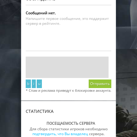
Сообщений нет.
Напишите первое сообщение, это поддержит
сервер в рейтинге.
b
i
u
Отправить
* Спам и реклама приведут к блокировке аккаунта.
СТАТИСТИКА
ПОСЕЩАЕМОСТЬ СЕРВЕРА
Для сбора статистики игроков необходимо
подтвердить, что Вы владелец
сервера.