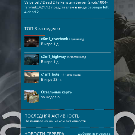
Valve Left4Dead 2 Falkenstein Server (srcds1004-
fsn-hetz.421.12 представлен в виде
сервера left
4 dead 2
.
ТОП-3 за неделю
c6m1_riverbank
2 дня назад
В игре 1 д.
c2m1_highway
15 часов назад
В игре 1 д.
c1m1_hotel
14 часов назад
В игре 23 ч.
Остальные карты
за неделю
ПОСЛЕДНЯЯ АКТИВНОСТЬ
Не выявлено ни какой активности.
НОВОСТИ СЕРВЕРА
Добавить новость