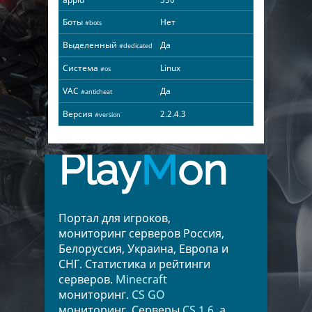
Боты
Нет
#bots
Выделенный
Да
#dedicated
Система
Linux
#os
VAC
Да
#anticheat
Версия
2.2.4.3
#version
Play
M
on
Портал для игроков,
мониторинг серверов Россия,
Белоруссия, Украина, Европа и
СНГ. Статистика и рейтинги
серверов.
Minecraft
мониторинг.
CS GO
мониторинг. Серверы
CS 1.6
, а