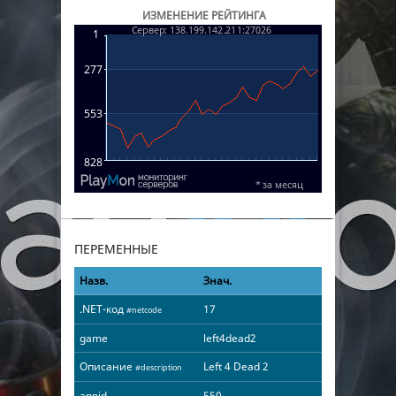
ИЗМЕНЕНИЕ РЕЙТИНГА
ПЕРЕМЕННЫЕ
Назв.
Знач.
.NET-код
17
#netcode
game
left4dead2
Описание
Left 4 Dead 2
#description
appid
550