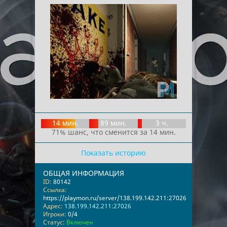
14 мин.
89 мин.
3 ч.
71% шанс, что сменится за 14 мин.
Показать историю
ОБЩАЯ ИНФОРМАЦИЯ
ID:
80142
Ссылка:
https://playmon.ru/server/138.199.142.211:27026
Адрес:
138.199.142.211:27026
Игроки:
0/4
Статус:
Включен