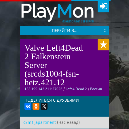
Play
M
on
МОНИТОРИНГ СЕРВЕРОВ
ПЕРЕЙТИ В...
Valve Left4Dead
2 Falkenstein
Server
(srcds1004-fsn-
hetz.421.12
138.199.142.211:27026
/
Left 4 Dead 2
/
Россия
ПОДЕЛИТЬСЯ С ДРУЗЬЯМИ
c8m1_apartment
(Час назад)