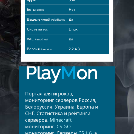
Боты
Нет
#bots
Выделенный
Да
#dedicated
Система
Linux
#os
VAC
Да
#anticheat
Версия
2.2.4.3
#version
Play
M
on
Портал для игроков,
мониторинг серверов Россия,
Белоруссия, Украина, Европа и
СНГ. Статистика и рейтинги
серверов.
Minecraft
мониторинг.
CS GO
мониторинг. Серверы
CS 1.6
, а