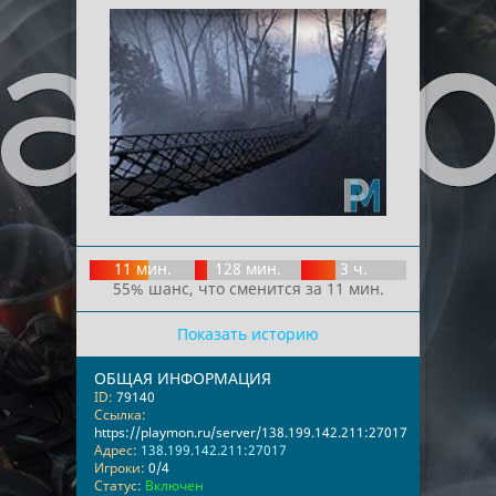
11 мин.
128 мин.
3 ч.
55% шанс, что сменится за 11 мин.
Показать историю
ОБЩАЯ ИНФОРМАЦИЯ
ID:
79140
Ссылка:
https://playmon.ru/server/138.199.142.211:27017
Адрес:
138.199.142.211:27017
Игроки:
0/4
Статус:
Включен