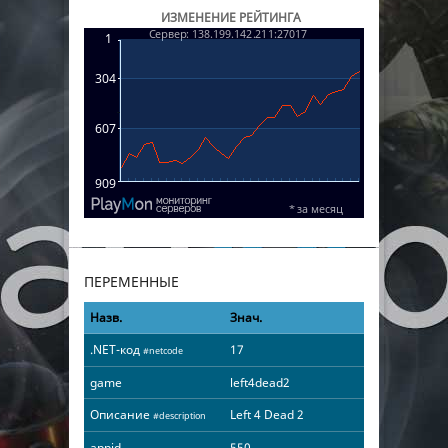
ИЗМЕНЕНИЕ РЕЙТИНГА
ПЕРЕМЕННЫЕ
Назв.
Знач.
.NET-код
17
#netcode
game
left4dead2
Описание
Left 4 Dead 2
#description
appid
550