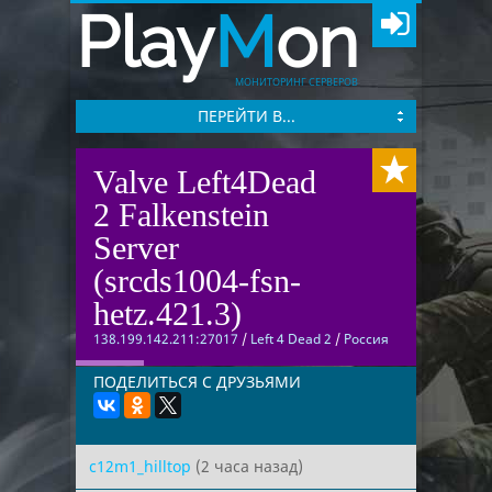
Play
M
on
МОНИТОРИНГ СЕРВЕРОВ
ПЕРЕЙТИ В...
Valve Left4Dead
2 Falkenstein
Server
(srcds1004-fsn-
hetz.421.3)
138.199.142.211:27017
/
Left 4 Dead 2
/
Россия
ПОДЕЛИТЬСЯ С ДРУЗЬЯМИ
c12m1_hilltop
(2 часа назад)