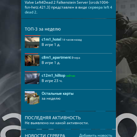
Valve Left4Dead 2 Falkenstein Server (srcds1004-
fsn-hetz.421.3) представлен в виде
сервера left 4
dead 2
.
ТОП-3 за неделю
c1m1_hotel
14 часов назад
В игре 1 д.
c8m1_apartment
Вчера
В игре 1 д.
c12m1_hilltop
сейчас
В игре 23 ч.
Остальные карты
за неделю
ПОСЛЕДНЯЯ АКТИВНОСТЬ
Не выявлено ни какой активности.
НОВОСТИ СЕРВЕРА
Добавить новость