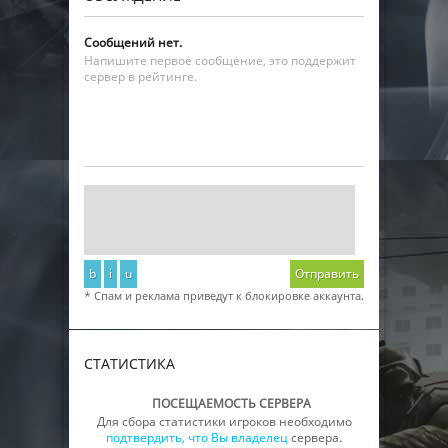
Сообщений нет.
Напишите первое сообщение, это поддержит
сервер в рейтинге.
b
i
u
Отправить
* Спам и реклама приведут к блокировке аккаунта.
СТАТИСТИКА
ПОСЕЩАЕМОСТЬ СЕРВЕРА
Для сбора статистики игроков необходимо
подтвердить, что Вы владелец
сервера.