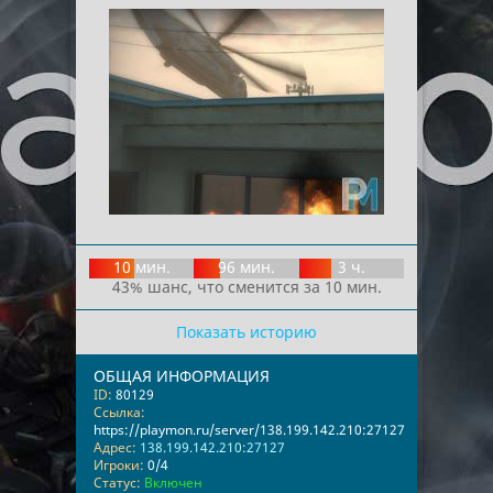
10 мин.
96 мин.
3 ч.
43% шанс, что сменится за 10 мин.
Показать историю
ОБЩАЯ ИНФОРМАЦИЯ
ID:
80129
Ссылка:
https://playmon.ru/server/138.199.142.210:27127
Адрес:
138.199.142.210:27127
Игроки:
0/4
Статус:
Включен