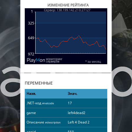
ИЗМЕНЕНИЕ РЕЙТИНГА
ПЕРЕМЕННЫЕ
Назв.
Знач.
.NET-код
17
#netcode
game
left4dead2
Описание
Left 4 Dead 2
#description
appid
550