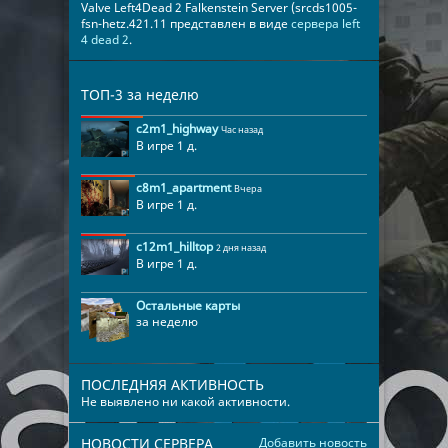
Valve Left4Dead 2 Falkenstein Server (srcds1005-
fsn-hetz.421.11 представлен в виде
сервера left
4 dead 2
.
ТОП-3 за неделю
c2m1_highway
Час назад
В игре 1 д.
c8m1_apartment
Вчера
В игре 1 д.
c12m1_hilltop
2 дня назад
В игре 1 д.
Остальные карты
за неделю
ПОСЛЕДНЯЯ АКТИВНОСТЬ
Не выявлено ни какой активности.
НОВОСТИ СЕРВЕРА
Добавить новость