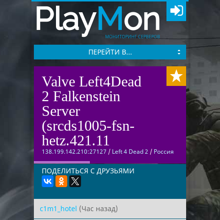
Play
M
on
МОНИТОРИНГ СЕРВЕРОВ
ПЕРЕЙТИ В...
Valve Left4Dead
2 Falkenstein
Server
(srcds1005-fsn-
hetz.421.11
138.199.142.210:27127
/
Left 4 Dead 2
/
Россия
ПОДЕЛИТЬСЯ С ДРУЗЬЯМИ
c1m1_hotel
(Час назад)