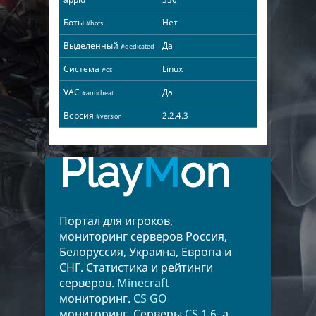
Боты
Нет
#bots
Выделенный
Да
#dedicated
Система
Linux
#os
VAC
Да
#anticheat
Версия
2.2.4.3
#version
Play
M
on
Портал для игроков,
мониторинг серверов Россия,
Белоруссия, Украина, Европа и
СНГ. Статистика и рейтинги
серверов.
Minecraft
мониторинг.
CS GO
мониторинг. Серверы
CS 1.6
, а