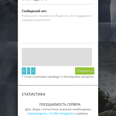
Сообщений нет.
Напишите первое сообщение, это поддержит
сервер в рейтинге.
b
i
u
Отправить
* Спам и реклама приведут к блокировке аккаунта.
СТАТИСТИКА
ПОСЕЩАЕМОСТЬ СЕРВЕРА
Для сбора статистики игроков необходимо
подтвердить, что Вы владелец
сервера.