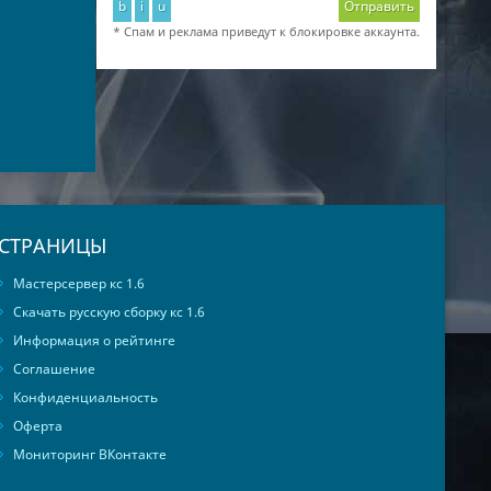
b
i
u
Отправить
* Спам и реклама приведут к блокировке аккаунта.
СТРАНИЦЫ
Мастерсервер кс 1.6
Скачать русскую сборку кс 1.6
Информация о рейтинге
Соглашение
Конфиденциальность
Оферта
Мониторинг ВКонтакте