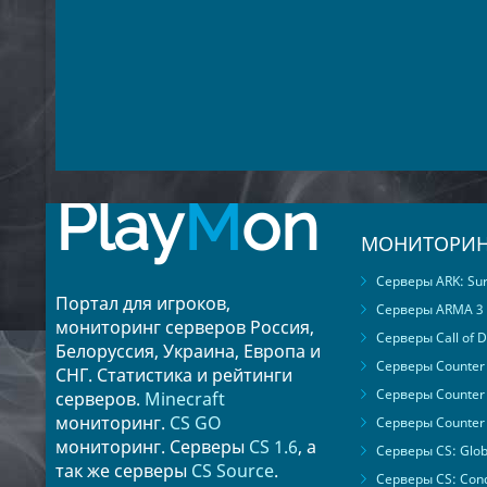
Play
M
on
МОНИТОРИН
Серверы ARK: Surv
Портал для игроков,
Серверы ARMA 3
мониторинг серверов Россия,
Серверы Call of D
Белоруссия, Украина, Европа и
Серверы Counter S
СНГ. Статистика и рейтинги
Серверы Counter 
серверов.
Minecraft
мониторинг.
CS GO
Серверы Counter 
мониторинг. Серверы
CS 1.6
, а
Серверы CS: Glob
так же серверы
CS Source
.
Серверы CS: Cond