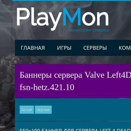
Play
M
on
МОНИТОРИНГ СЕРВЕРОВ
ГЛАВНАЯ
ИГРЫ
СЕРВЕРЫ
КОМ
Баннеры сервера Valve Left4De
fsn-hetz.421.10
Белые
Чёрные
550×100 БАННЕР ДЛЯ СЕРВЕРА LEFT 4 DEAD