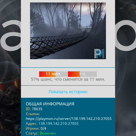
11 мин.
3 ч.
57% шанс, что сменится за 11 мин.
Показать историю
ОБЩАЯ ИНФОРМАЦИЯ
ID:
78635
Ссылка:
https://playmon.ru/server/138.199.142.210:27055
Адрес:
138.199.142.210:27055
Игроки:
0/4
Статус:
Включен