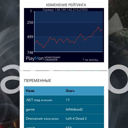
ИЗМЕНЕНИЕ РЕЙТИНГА
ПЕРЕМЕННЫЕ
Назв.
Знач.
.NET-код
17
#netcode
game
left4dead2
Описание
Left 4 Dead 2
#description
appid
550