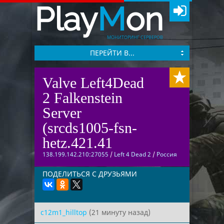
Play
M
on
МОНИТОРИНГ СЕРВЕРОВ
ПЕРЕЙТИ В...
Valve Left4Dead
2 Falkenstein
Server
(srcds1005-fsn-
hetz.421.41
138.199.142.210:27055
/
Left 4 Dead 2
/
Россия
ПОДЕЛИТЬСЯ С ДРУЗЬЯМИ
c12m1_hilltop
(21 минуту назад)