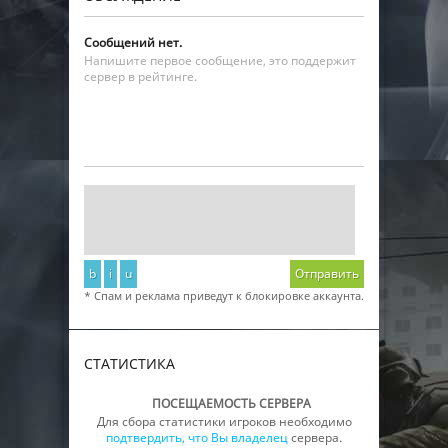
Сообщений нет.
Напишите первое сообщение, это поддержит
сервер в рейтинге.
b
i
u
Отправить
* Спам и реклама приведут к блокировке аккаунта.
СТАТИСТИКА
ПОСЕЩАЕМОСТЬ СЕРВЕРА
Для сбора статистики игроков необходимо
подтвердить, что Вы владелец
сервера.