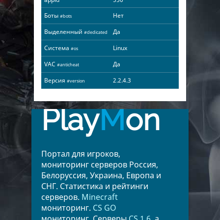
Боты
Нет
#bots
Выделенный
Да
#dedicated
Система
Linux
#os
VAC
Да
#anticheat
Версия
2.2.4.3
#version
Play
M
on
Портал для игроков,
мониторинг серверов Россия,
Белоруссия, Украина, Европа и
СНГ. Статистика и рейтинги
серверов.
Minecraft
мониторинг.
CS GO
мониторинг. Серверы
CS 1.6
, а