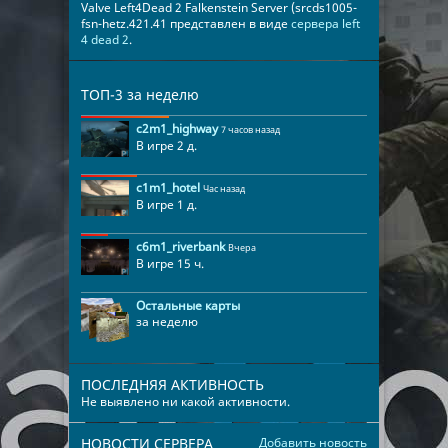
Valve Left4Dead 2 Falkenstein Server (srcds1005-
fsn-hetz.421.41 представлен в виде
сервера left
4 dead 2
.
ТОП-3 за неделю
c2m1_highway
7 часов назад
В игре 2 д.
c1m1_hotel
Час назад
В игре 1 д.
c6m1_riverbank
Вчера
В игре 15 ч.
Остальные карты
за неделю
ПОСЛЕДНЯЯ АКТИВНОСТЬ
Не выявлено ни какой активности.
НОВОСТИ СЕРВЕРА
Добавить новость