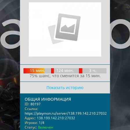
15 мин.
124 мин.
3 ч.
75% шанс, что сменится за 15 мин.
Показать историю
ОБЩАЯ ИНФОРМАЦИЯ
ID:
80197
Ссылка:
https://playmon.ru/server/138.199.142.210:27032
Адрес:
138.199.142.210:27032
Игроки:
1/4
Статус:
Включен