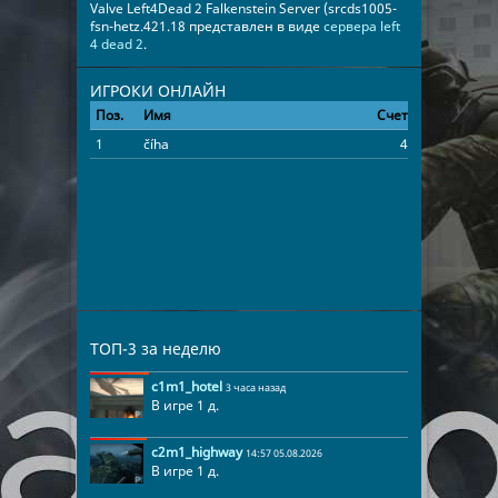
Valve Left4Dead 2 Falkenstein Server (srcds1005-
fsn-hetz.421.18 представлен в виде
сервера left
4 dead 2
.
ИГРОКИ ОНЛАЙН
Поз.
Имя
Счет
Время
1
číha
4
00:17:48
ТОП-3 за неделю
c1m1_hotel
3 часа назад
В игре 1 д.
c2m1_highway
14:57 05.08.2026
В игре 1 д.