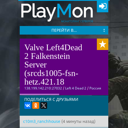
Play
M
on
МОНИТОРИНГ СЕРВЕРОВ
ПЕРЕЙТИ В...
Valve Left4Dead
2 Falkenstein
Server
(srcds1005-fsn-
hetz.421.18
138.199.142.210:27032
/
Left 4 Dead 2
/
Россия
ПОДЕЛИТЬСЯ С ДРУЗЬЯМИ
c10m3_ranchhouse
(4 минуты назад)