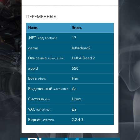
ПЕРЕМЕННЫЕ
Назв.
Знач.
.NET-код
17
#netcode
game
left4dead2
Описание
Left 4 Dead 2
#description
appid
550
Боты
Нет
#bots
Выделенный
Да
#dedicated
Система
Linux
#os
VAC
Да
#anticheat
Версия
2.2.4.3
#version