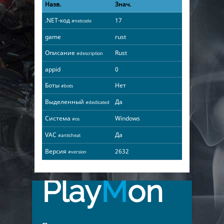
Назв.
Знач.
.NET-код
17
#netcode
game
rust
Описание
Rust
#description
appid
0
Боты
Нет
#bots
Выделенный
Да
#dedicated
Система
Windows
#os
VAC
Да
#anticheat
Версия
2632
#version
Play
M
on