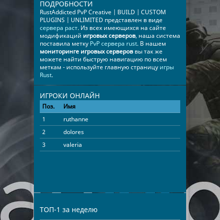
ПОДРОБНОСТИ
RustAddicted PvP Creative | BUILD | CUSTOM
PLUGINS | UNLIMITED представлен в виде
сервера раст
. Из всех имеющихся на сайте
модификаций
игровых серверов
, наша система
поставила метку
PvP сервера rust
. В нашем
мониторинге игровых серверов
вы так же
можете найти быструю навигацию по всем
меткам - используйте главную страницу
игры
Rust
.
ИГРОКИ ОНЛАЙН
Поз.
Имя
Время
1
ruthanne
06:43:05
2
dolores
03:20:38
3
valeria
00:14:29
ТОП-1 за неделю