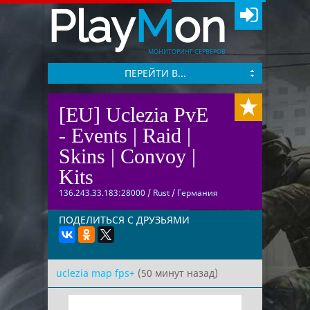
Play
M
on
МОНИТОРИНГ СЕРВЕРОВ
ПЕРЕЙТИ В...
[EU] Uclezia PvE
- Events | Raid |
Skins | Convoy |
Kits
136.243.33.183:28000
/
Rust
/
Германия
ПОДЕЛИТЬСЯ С ДРУЗЬЯМИ
uclezia map fps+
(50 минут назад)