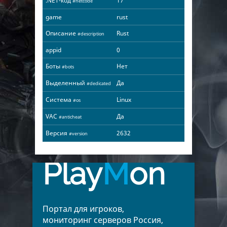
.NET-код
17
#netcode
game
rust
Описание
Rust
#description
appid
0
Боты
Нет
#bots
Выделенный
Да
#dedicated
Система
Linux
#os
VAC
Да
#anticheat
Версия
2632
#version
Play
M
on
Портал для игроков,
мониторинг серверов Россия,