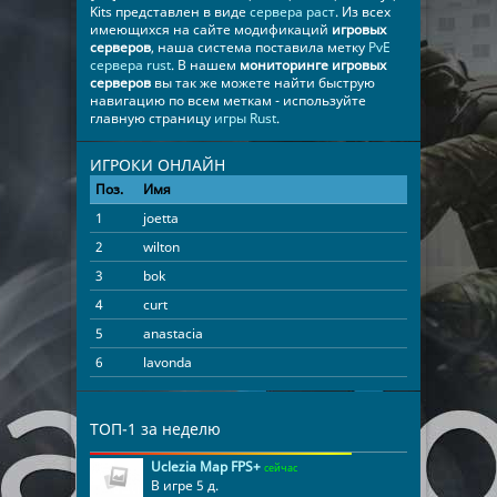
Kits представлен в виде
сервера раст
. Из всех
имеющихся на сайте модификаций
игровых
серверов
, наша система поставила метку
PvE
сервера rust
. В нашем
мониторинге игровых
серверов
вы так же можете найти быструю
навигацию по всем меткам - используйте
главную страницу
игры Rust
.
ИГРОКИ ОНЛАЙН
Поз.
Имя
Время
1
joetta
00:50:59
2
wilton
00:49:43
3
bok
00:49:27
4
curt
00:49:01
5
anastacia
00:21:03
6
lavonda
00:18:21
ТОП-1 за неделю
Uclezia Map FPS+
сейчас
В игре 5 д.