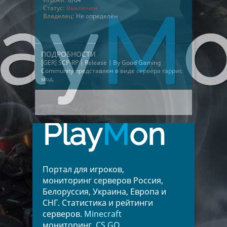
Статус:
Выключен
Владелец:
Не определён
ПОДРОБНОСТИ
[GER] SCP-RP | Release | By Good Gaming
Community представлен в виде
сервера гаррис
мод
.
Play
M
on
Портал для игроков,
мониторинг серверов Россия,
Белоруссия, Украина, Европа и
СНГ. Статистика и рейтинги
серверов.
Minecraft
мониторинг.
CS GO