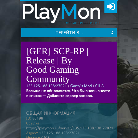
Play
M
on
МОНИТОРИНГ СЕРВЕРОВ
ПЕРЕЙТИ В...
[GER] SCP-RP |
Release | By
Good Gaming
Community
135.125.188.138:27021
/
Garry's Mod
/
США
Больше не обновляется. Что бы вновь внести
в список — Добавьте сервер заново.
ОБЩАЯ ИНФОРМАЦИЯ
ID:
80198
Ссылка:
https://playmon.ru/server/135.125.188.138:27021
Адрес:
135.125.188.138:27021
Игроки:
0/64