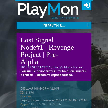
Play
M
on
МОНИТОРИНГ СЕРВЕРОВ
ПЕРЕЙТИ В...
Lost Signal
Node#1 | Revenge
Project | Pre-
Alpha
109.172.94.194:27016
/
Garry's Mod
/
Россия
Больше не обновляется. Что бы вновь внести
в список — Добавьте сервер заново.
ОБЩАЯ ИНФОРМАЦИЯ
ID:
81376
Ссылка:
https://playmon.ru/server/109.172.94.194:27016
Адрес:
109.172.94.194:27016
Игроки:
0/16