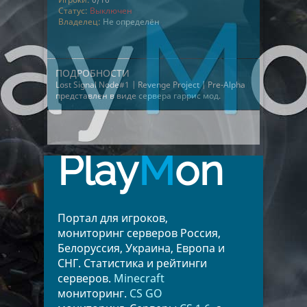
Статус:
Выключен
Владелец:
Не определён
ПОДРОБНОСТИ
Lost Signal Node#1 | Revenge Project | Pre-Alpha
представлен в виде
сервера гаррис мод
.
Play
M
on
Портал для игроков,
мониторинг серверов Россия,
Белоруссия, Украина, Европа и
СНГ. Статистика и рейтинги
серверов.
Minecraft
мониторинг.
CS GO