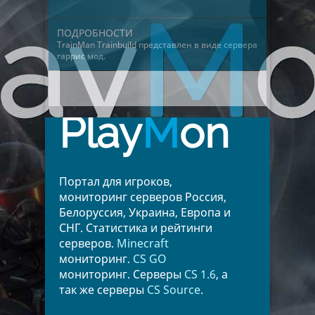
ПОДРОБНОСТИ
TrainMan Trainbuild представлен в виде
сервера
гаррис мод
.
Play
M
on
Портал для игроков,
мониторинг серверов Россия,
Белоруссия, Украина, Европа и
СНГ. Статистика и рейтинги
серверов.
Minecraft
мониторинг.
CS GO
мониторинг. Серверы
CS 1.6
, а
так же серверы
CS Source
.