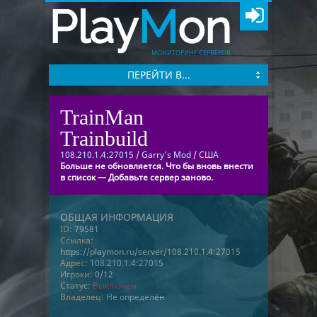
Play
M
on
МОНИТОРИНГ СЕРВЕРОВ
ПЕРЕЙТИ В...
TrainMan
Trainbuild
108.210.1.4:27015
/
Garry's Mod
/
США
Больше не обновляется. Что бы вновь внести
в список — Добавьте сервер заново.
ОБЩАЯ ИНФОРМАЦИЯ
ID:
79581
Ссылка:
https://playmon.ru/server/108.210.1.4:27015
Адрес:
108.210.1.4:27015
Игроки:
0/12
Статус:
Выключен
Владелец:
Не определён