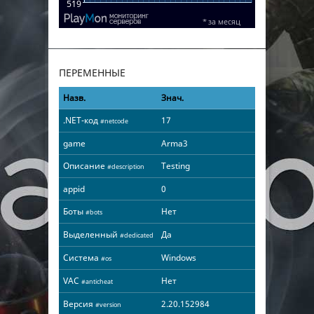
ПЕРЕМЕННЫЕ
Назв.
Знач.
.NET-код
17
#netcode
game
Arma3
Описание
Testing
#description
appid
0
Боты
Нет
#bots
Выделенный
Да
#dedicated
Система
Windows
#os
VAC
Нет
#anticheat
Версия
2.20.152984
#version