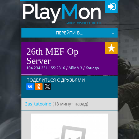
Play
M
on
МОНИТОРИНГ СЕРВЕРОВ
ПЕРЕЙТИ В...
26th MEF Op
Server
104.234.251.155:2316
/
ARMA 3
/
Канада
ПОДЕЛИТЬСЯ С ДРУЗЬЯМИ
3as_tatooine
(18 минут назад)