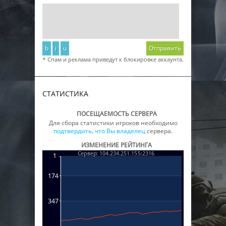
b
i
u
Отправить
* Спам и реклама приведут к блокировке аккаунта.
СТАТИСТИКА
ПОСЕЩАЕМОСТЬ СЕРВЕРА
Для сбора статистики игроков необходимо
подтвердить, что Вы владелец
сервера.
ИЗМЕНЕНИЕ РЕЙТИНГА