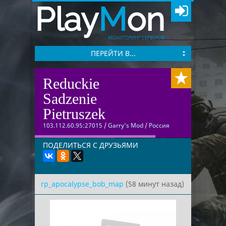
Play
M
on
МОНИТОРИНГ СЕРВЕРОВ
ПЕРЕЙТИ В...
Reduckie
Sadzenie
Pietruszek
103.112.60.95:27015
/
Garry's Mod
/
Россия
ПОДЕЛИТЬСЯ С ДРУЗЬЯМИ
rp_apocalypse_bob_map
(58 минут назад)