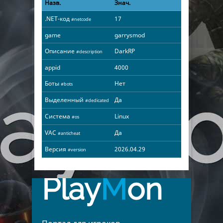
Назв.
Знач.
.NET-код
17
#netcode
game
garrysmod
Описание
DarkRP
#description
appid
4000
Боты
Нет
#bots
Выделенный
Да
#dedicated
Система
Linux
#os
VAC
Да
#anticheat
Версия
2026.04.29
#version
Play
M
on