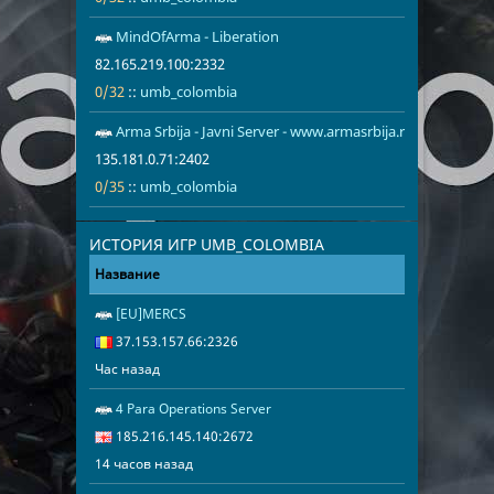
Швеция
1
MindOfArma - Liberation
82.165.219.1
umb_colomb
82.165.219.100:2332
0/32
::
umb_colombia
Arma Srbija - Javni Server - www.armasrbija.rs
135.181.0.71
umb_colomb
135.181.0.71:2402
0/35
::
umb_colombia
ИСТОРИЯ ИГР UMB_COLOMBIA
Название
Адрес
Дата
[EU]MERCS
Час назад
37.153.157.6
37.153.157.66:2326
Час назад
4 Para Operations Server
14 часов наз
185.216.145.
185.216.145.140:2672
14 часов назад