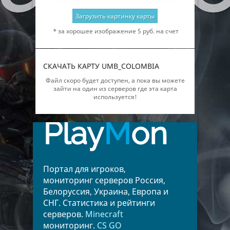
Загрузить картинку карты
* за хорошее изображение 5 руб. на счет
СКАЧАТЬ КАРТУ UMB_COLOMBIA
Файл скоро будет доступен, а пока вы можете
зайти на один из серверов где эта карта
используется!
Play
M
on
Портал для игроков,
мониторинг серверов Россия,
Белоруссия, Украина, Европа и
СНГ. Статистика и рейтинги
серверов.
Minecraft
мониторинг.
CS GO