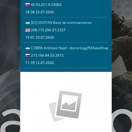
45.93.251.9:23003
18:38 25.07.2026
[ES] EEOTAN Base de entrenamiento
19:01 23.07.2
208.115.206.
208.115.206.27:2327
19:01 23.07.2026
COBRA Antistasi Napf - discord.gg/R3AwudUwpN
11:39 12.07.2
213.166.84.2
213.166.84.23:2672
11:39 12.07.2026