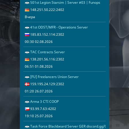
501st Legion Starsim | Server #03 | Funops
Вчера
148.251.50.2
148.251.50.222:2402
Вчера
41st ODST/MFR - Operations Server
00:30 02.08.2
185.83.152.1
185.83.152.114:2302
00:30 02.08.2026
TAC Contracts Server
06:51 01.08.2
138.201.56.1
138.201.56.116:2302
06:51 01.08.2026
[FU] Freelancers Union Server
01:20 26.07.2
159.195.24.1
159.195.24.129:2302
01:20 26.07.2026
Arma 3 CTI COOP
19:10 25.07.2
93.99.7.63:42
93.99.7.63:4202
19:10 25.07.2026
Task Force Blackbeard Server GER discord.gg/CbPmdgUEPf
18:38 25.07.2
45.93.251.9: