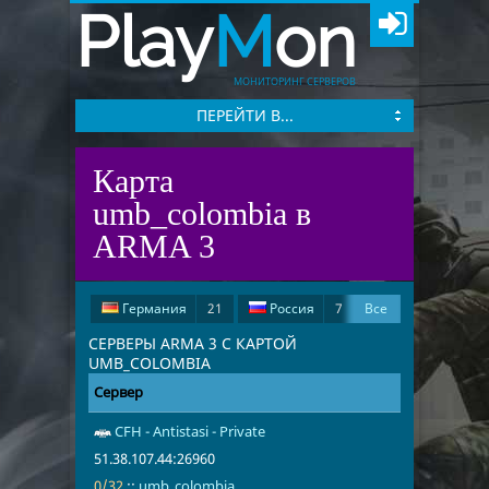
Play
M
on
МОНИТОРИНГ СЕРВЕРОВ
ПЕРЕЙТИ В...
Карта
umb_colombia в
ARMA 3
Германия
21
Россия
7
Все
США
4
Великобритания
4
СЕРВЕРЫ ARMA 3 С КАРТОЙ
UMB_COLOMBIA
Канада
3
Румыния
2
Сервер
Адрес
Игроки
Швейцария
2
Чехия
2
CFH - Antistasi - Private
51.38.107.44
umb_colomb
Дания
1
Индия
1
51.38.107.44:26960
Франция
1
Иран
1
0/32
::
umb_colombia