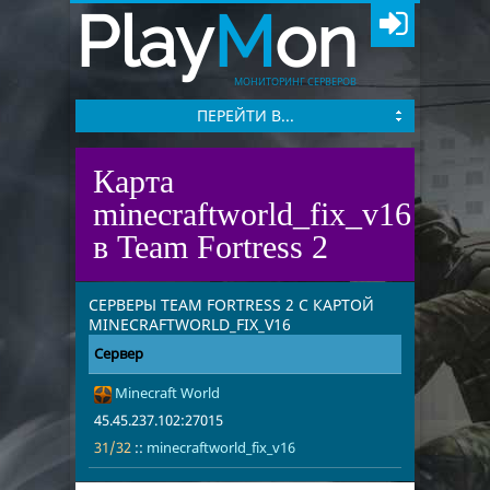
Play
M
on
МОНИТОРИНГ СЕРВЕРОВ
ПЕРЕЙТИ В...
Карта
minecraftworld_fix_v16
в Team Fortress 2
СЕРВЕРЫ TEAM FORTRESS 2 С КАРТОЙ
MINECRAFTWORLD_FIX_V16
Сервер
Адрес
Игроки
Minecraft World
45.45.237.10
31/32
minecraftwor
45.45.237.102:27015
31/32
::
minecraftworld_fix_v16