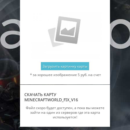
Загрузить картинку карты
* за хорошее изображение 5 руб. на счет
СКАЧАТЬ КАРТУ
MINECRAFTWORLD_FIX_V16
Файл скоро будет доступен, а пока вы можете
зайти на один из серверов где эта карта
используется!