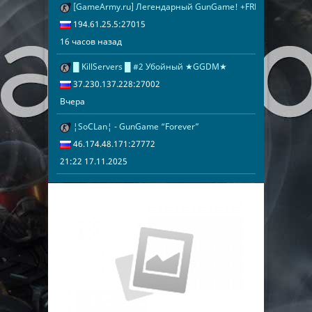
[GameArmy.ru] Легендарный GunGame! +FREE VIP
16 часов наз
194.61.25.5:
194.61.25.5:27015
16 часов назад
█ KillServers █ #2 Убойный ★GGDM★
Вчера
37.230.137.2
37.230.137.228:27002
Вчера
¦SoCLan¦ - GunGame “Forever”
21:22 17.11.2
46.174.48.17
46.174.48.171:27772
21:22 17.11.2025