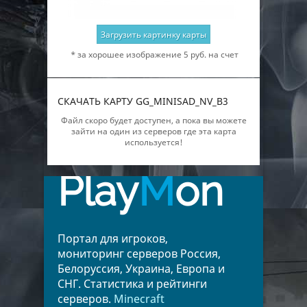
Загрузить картинку карты
* за хорошее изображение 5 руб. на счет
СКАЧАТЬ КАРТУ GG_MINISAD_NV_B3
Файл скоро будет доступен, а пока вы можете
зайти на один из серверов где эта карта
используется!
Play
M
on
Портал для игроков,
мониторинг серверов Россия,
Белоруссия, Украина, Европа и
СНГ. Статистика и рейтинги
серверов.
Minecraft