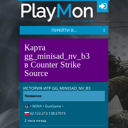
Play
M
on
МОНИТОРИНГ СЕРВЕРОВ
ПЕРЕЙТИ В...
Карта
gg_minisad_nv_b3
в Counter Strike
Source
ИСТОРИЯ ИГР GG_MINISAD_NV_B3
Название
Адрес
Дата
• NOVA • GunGame •
2 часа назад
62.122.213.1
62.122.213.138:27015
2 часа назад