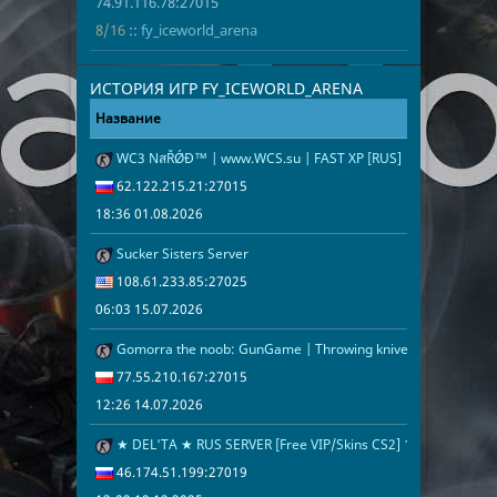
74.91.116.78:27015
8/16
::
fy_iceworld_arena
ИСТОРИЯ ИГР FY_ICEWORLD_ARENA
Название
Адрес
Дата
WC3 NสŘǾĐ™ | www.WCS.su | FAST XP [RUS] | many races
18:36 01.08.2
62.122.215.2
62.122.215.21:27015
18:36 01.08.2026
Sucker Sisters Server
06:03 15.07.2
108.61.233.8
108.61.233.85:27025
06:03 15.07.2026
Gomorra the noob: GunGame | Throwing knives | Grenades
12:26 14.07.2
77.55.210.16
77.55.210.167:27015
12:26 14.07.2026
★ DEL'TA ★ RUS SERVER [Free VIP/Skins CS2] 18+
13:02 19.12.2
46.174.51.19
46.174.51.199:27019