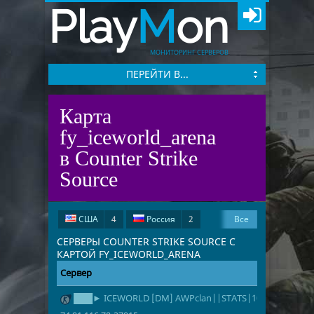
Play
M
on
МОНИТОРИНГ СЕРВЕРОВ
ПЕРЕЙТИ В...
Карта
fy_iceworld_arena
в Counter Strike
Source
США
4
Россия
2
Все
Польша
1
СЕРВЕРЫ COUNTER STRIKE SOURCE С
КАРТОЙ FY_ICEWORLD_ARENA
Сервер
Адрес
Игроки
███► ICEWORLD [DM] AWPclan||STATS|100 Tick|BHO
74.91.116.78
8/16
fy_iceworld_