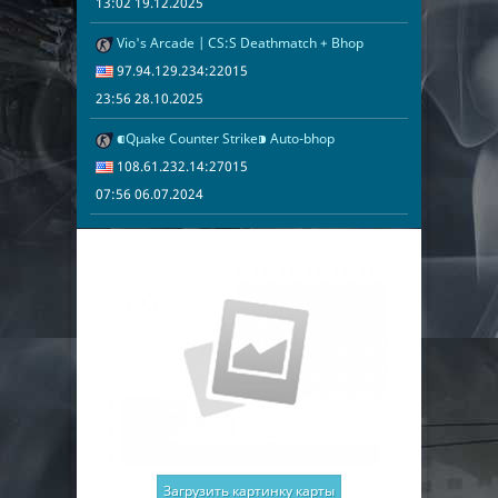
13:02 19.12.2025
Vio's Arcade | CS:S Deathmatch + Bhop
23:56 28.10.2
97.94.129.23
97.94.129.234:22015
23:56 28.10.2025
⁌Qµake Counter Strike⁍ Auto-bhop
07:56 06.07.2
108.61.232.1
108.61.232.14:27015
07:56 06.07.2024
Загрузить картинку карты