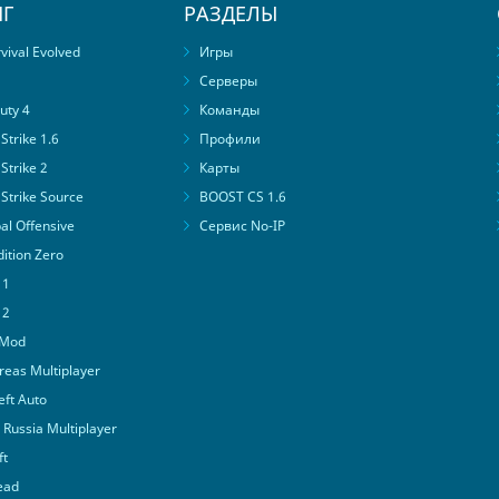
Г
РАЗДЕЛЫ
ival Evolved
Игры
Серверы
uty 4
Команды
trike 1.6
Профили
Strike 2
Карты
Strike Source
BOOST CS 1.6
al Offensive
Сервис No-IP
ition Zero
 1
 2
 Mod
eas Multiplayer
ft Auto
Russia Multiplayer
ft
ead