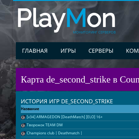
Play
M
on
МОНИТОРИНГ СЕРВЕРОВ
ГЛАВНАЯ
ИГРЫ
СЕРВЕРЫ
КОМ
Карта de_second_strike в Coun
ИСТОРИЯ ИГР DE_SECOND_STRIKE
Название
[v34] ARMAGEDON [DeathMatch] [ELO] 16+
Творожок TEAM DM
Champions club | Deathmatch |