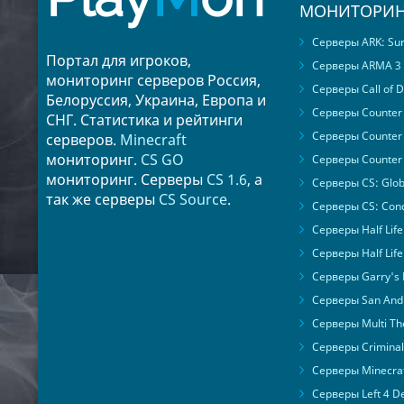
МОНИТОРИН
Серверы ARK: Surv
Портал для игроков,
Серверы ARMA 3
мониторинг серверов Россия,
Серверы Call of D
Белоруссия, Украина, Европа и
Серверы Counter S
СНГ. Статистика и рейтинги
Серверы Counter 
серверов.
Minecraft
мониторинг.
CS GO
Серверы Counter 
мониторинг. Серверы
CS 1.6
, а
Серверы CS: Glob
так же серверы
CS Source
.
Серверы CS: Cond
Серверы Half Life
Серверы Half Life
Серверы Garry's
Серверы San Andr
Серверы Multi The
Серверы Criminal 
Серверы Minecra
Серверы Left 4 D