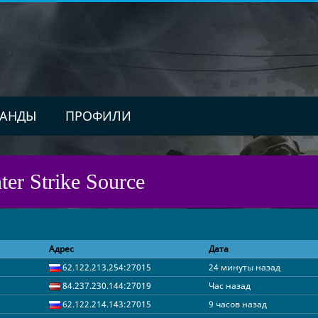
АНДЫ
ПРОФИЛИ
ter Strike Source
Адрес
Дата
62.122.213.254:27015
24 минуты назад
84.237.230.144:27019
Час назад
62.122.214.143:27015
9 часов назад