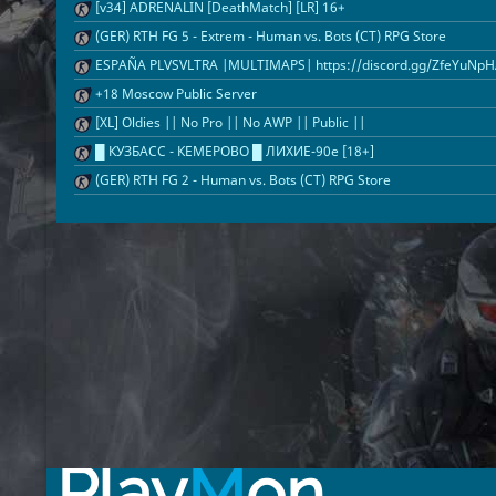
[v34] ADRENALIN [DeathMatch] [LR] 16+
(GER) RTH FG 5 - Extrem - Human vs. Bots (CT) RPG Store
ESPAÑA PLVSVLTRA |MULTIMAPS| https://discord.gg/ZfeYuNp
+18 Moscow Public Server
[XL] Oldies || No Pro || No AWP || Public ||
█ КУЗБАСС - КЕМЕРОВО █ ЛИХИЕ-90е [18+]
(GER) RTH FG 2 - Human vs. Bots (CT) RPG Store
Play
M
on