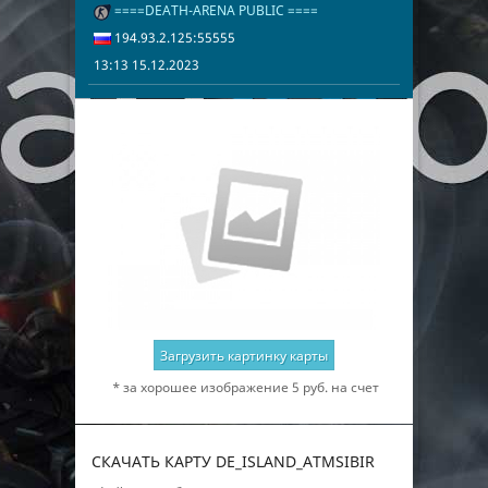
====DEATH-ARENA PUBLIC ====
13:13 15.12.2
194.93.2.125
194.93.2.125:55555
13:13 15.12.2023
Загрузить картинку карты
* за хорошее изображение 5 руб. на счет
СКАЧАТЬ КАРТУ DE_ISLAND_ATMSIBIR