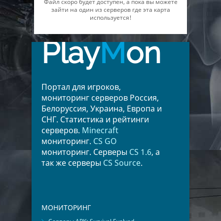
Файл скоро будет доступен, а пока вы можете
зайти на один из серверов где эта карта
используется!
Play
M
on
Портал для игроков,
мониторинг серверов Россия,
Белоруссия, Украина, Европа и
СНГ. Статистика и рейтинги
серверов.
Minecraft
мониторинг.
CS GO
мониторинг. Серверы
CS 1.6
, а
так же серверы
CS Source
.
МОНИТОРИНГ