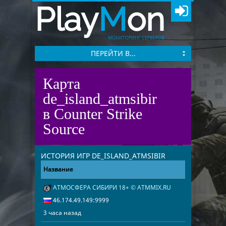
Play
M
on
МОНИТОРИНГ СЕРВЕРОВ
ПЕРЕЙТИ В...
Карта
de_island_atmsibir
в Counter Strike
Source
ИСТОРИЯ ИГР DE_ISLAND_ATMSIBIR
Название
Адрес
Дата
АТМОСФЕРА СИБИРИ 18+ © ATMMIX.RU
3 часа назад
46.174.49.14
46.174.49.149:9999
3 часа назад