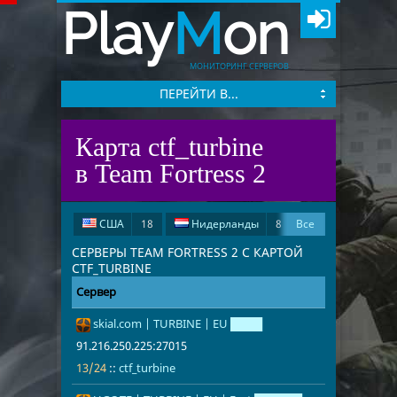
Play
M
on
МОНИТОРИНГ СЕРВЕРОВ
ПЕРЕЙТИ В...
Карта ctf_turbine
в Team Fortress 2
США
18
Нидерланды
8
Все
Германия
6
Россия
6
СЕРВЕРЫ TEAM FORTRESS 2 С КАРТОЙ
CTF_TURBINE
Канада
5
Украина
3
Сервер
Адрес
Игроки
Великобритания
3
skial.com | TURBINE | EU ████
91.216.250.2
13/24
ctf_turbine
Франция
3
Словакия
2
91.216.250.225:27015
Норвегия
1
13/24
::
ctf_turbine