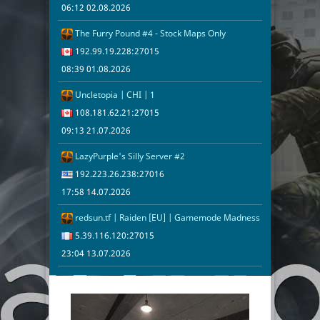
06:12 02.08.2026
The Furry Pound #4 - Stock Maps Only
08:39 01.08.2
192.99.19.22
192.99.19.228:27015
08:39 01.08.2026
Uncletopia | CHI | 1
09:13 21.07.2
108.181.62.2
108.181.62.21:27015
09:13 21.07.2026
LazyPurple's Silly Server #2
17:58 14.07.2
192.223.26.2
192.223.26.238:27016
17:58 14.07.2026
redsun.tf | Raiden [EU] | Gamemode Madness EU
23:04 13.07.2
5.39.116.120
5.39.116.120:27015
23:04 13.07.2026