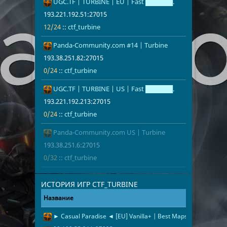
UGC.TF | TURBINE | EU | Fast ██████.
193.221.192.
12/24
ctf_turbine
193.221.192.51:27015
12/24
::
ctf_turbine
Panda-Community.com #14 | Turbine
193.38.251.8
0/24
ctf_turbine
193.38.251.82:27015
0/24
::
ctf_turbine
UGC.TF | TURBINE | US | Fast ██████.
193.221.192.
0/24
ctf_turbine
193.221.192.213:27015
0/24
::
ctf_turbine
Panda-Community.com US | Turbine
193.38.251.6
0/32
ctf_turbine
193.38.251.6:27015
0/32
::
ctf_turbine
ИСТОРИЯ ИГР CTF_TURBINE
Название
Адрес
Дата
► Casual Paradise ◄ [EU] Vanilla+ | Best Maps | No Random
2 часа назад
88.198.55.21