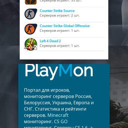
Серверов играют: 55 шт.
Counter Strike Source
Серверов играют: 2 шт.
Counter Strike Global Offensive
Серверов играют: 1 шт.
Left 4 Dead 2
Серверов играют: 1 шт.
Play
M
on
Портал для игроков,
мониторинг серверов Россия,
Белоруссия, Украина, Европа и
СНГ. Статистика и рейтинги
серверов.
Minecraft
мониторинг.
CS GO
мониторинг. Серверы
CS 1.6
, а