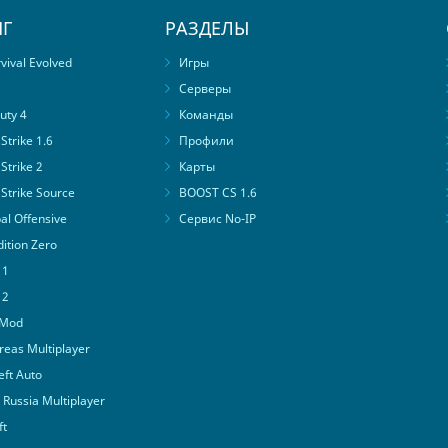
Г
РАЗДЕЛЫ
ival Evolved
Игры
Серверы
uty 4
Команды
trike 1.6
Профили
Strike 2
Карты
Strike Source
BOOST CS 1.6
al Offensive
Сервис No-IP
ition Zero
 1
 2
 Mod
eas Multiplayer
ft Auto
Russia Multiplayer
ft