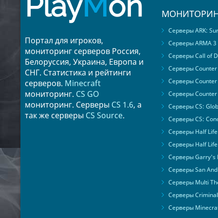
Play
M
on
МОНИТОРИН
Серверы ARK: Surv
Портал для игроков,
Серверы ARMA 3
мониторинг серверов Россия,
Серверы Call of D
Белоруссия, Украина, Европа и
Серверы Counter S
СНГ. Статистика и рейтинги
Серверы Counter 
серверов.
Minecraft
мониторинг.
CS GO
Серверы Counter 
мониторинг. Серверы
CS 1.6
, а
Серверы CS: Glob
так же серверы
CS Source
.
Серверы CS: Cond
Серверы Half Life
Серверы Half Life
Серверы Garry's
Серверы San Andr
Серверы Multi The
Серверы Criminal 
Серверы Minecra