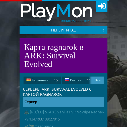
Play
M
on
МОНИТОРИНГ СЕРВЕРОВ
ПЕРЕЙТИ В...
Карта ragnarok в
ARK: Survival
Evolved
Германия
15
Россия
11
Все
Беларусь
2
Финляндия
1
СЕРВЕРЫ ARK: SURVIVAL EVOLVED С
КАРТОЙ RAGNAROK
Нидерланды
1
Франция
1
Сервер
Адрес
Игроки
Индия
1
[RU/EU] STA X3 Vanilla PvP NoWipe Ragnarok - (v361.7)
79.134.193.1
24/90
ragnarok
79.134.193.108:27015
24/90
::
ragnarok