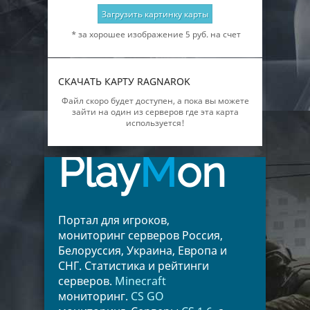
Загрузить картинку карты
* за хорошее изображение 5 руб. на счет
СКАЧАТЬ КАРТУ RAGNAROK
Файл скоро будет доступен, а пока вы можете
зайти на один из серверов где эта карта
используется!
Play
M
on
Портал для игроков,
мониторинг серверов Россия,
Белоруссия, Украина, Европа и
СНГ. Статистика и рейтинги
серверов.
Minecraft
мониторинг.
CS GO