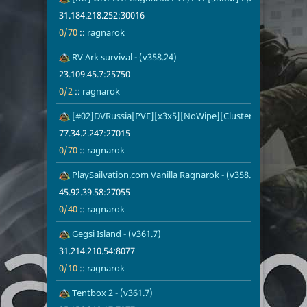
31.184.218.252:30016
0/70
::
ragnarok
RV Ark survival - (v358.24)
23.109.45.7:
ragnarok
23.109.45.7:25750
0/2
::
ragnarok
[#02]DVRussia[PVE][x3x5][NoWipe][Cluster][Mods] - (v3
77.34.2.247:
0/70
ragnarok
77.34.2.247:27015
0/70
::
ragnarok
PlaySailvation.com Vanilla Ragnarok - (v358.3)
45.92.39.58:
ragnarok
45.92.39.58:27055
0/40
::
ragnarok
Gegsi Island - (v361.7)
31.214.210.5
ragnarok
31.214.210.54:8077
0/10
::
ragnarok
Tentbox 2 - (v361.7)
95.156.210.1
ragnarok