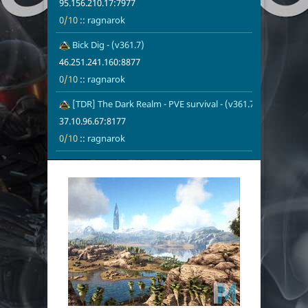
95.156.210.17:7977
0/10
::
ragnarok
Bick Dig - (v361.7)
46.251.241.1
ragnarok
46.251.241.160:8877
0/10
::
ragnarok
[TDR] The Dark Realm - PVE survival - (v361.7)
37.10.96.67:8
0/10
ragnarok
37.10.96.67:8177
0/10
::
ragnarok