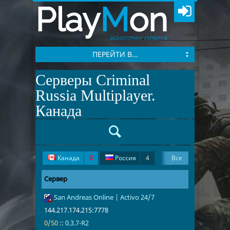
Play
M
on
МОНИТОРИНГ СЕРВЕРОВ
ПЕРЕЙТИ В...
Серверы Criminal
Russia Multiplayer.
Канада
Канада
X
Россия
4
Все
Франция
1
Польша
1
Сервер
Адрес
Игроки
6
San Andreas Online | Activo 24/7
144.217.174.
0/50
0.3.7-R2
144.217.174.215:7778
0/50
::
0.3.7-R2